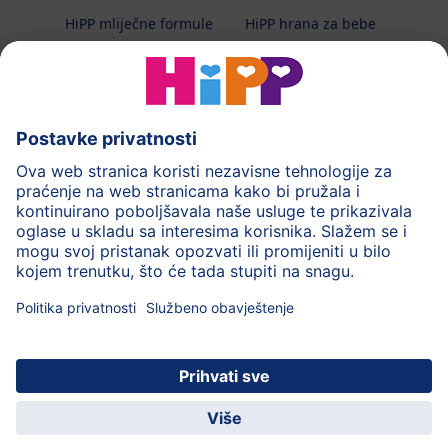
HiPP mliječne formule
HiPP hrana za bebe
HiPP Kinder
HiPP njega
HiPP trudnoća
Terapeutska dijeta
Zaštita podataka i upute za korištenj
Uvjeti korištenja
Impressum
Kontakt
O HiPP-u
Sigurni prijenos podataka putem šifriranja
HiPP dječja
Uživajte u mnogim
© 2026 HiPP
aplikacija
pogodnostima!