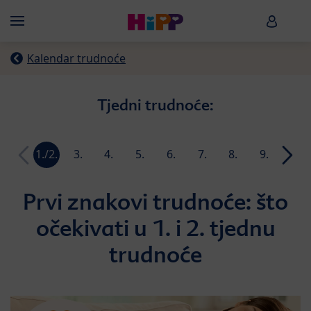
Skip to main content
HiPP B
Menü
Kalendar trudnoće
Tjedni trudnoće:
1./2.
3.
4.
5.
6.
7.
8.
9.
10.
tjedan
tjedan
tjedan
tjedan
tjedan
tjedan
tjedan
tjedan
tjeda
Prvi znakovi trudnoće: što
očekivati u 1. i 2. tjednu
trudnoće