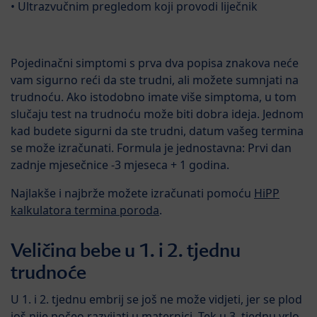
• Ultrazvučnim pregledom koji provodi liječnik
Pojedinačni simptomi s prva dva popisa znakova neće
vam sigurno reći da ste trudni, ali možete sumnjati na
trudnoću. Ako istodobno imate više simptoma, u tom
slučaju test na trudnoću može biti dobra ideja. Jednom
kad budete sigurni da ste trudni, datum vašeg termina
se može izračunati. Formula je jednostavna: Prvi dan
zadnje mjesečnice -3 mjeseca + 1 godina.
Najlakše i najbrže možete izračunati pomoću
HiPP
kalkulatora termina poroda
.
Veličina bebe u 1. i 2. tjednu
trudnoće
U 1. i 2. tjednu embrij se još ne može vidjeti, jer se plod
još nije počeo razvijati u maternici. Tek u 3. tjednu vrlo