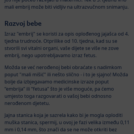
mali embrij može biti vidljiv na ultrazvučnom snimanju.
Razvoj bebe
Izraz "embrij" se koristi za opis oplođenog jajašca od 4.
tjedna trudnoće. Otprilike od 10. tjedna, kad su se
stvorili svi vitalni organi, vaše dijete se više ne zove
embrij, nego upotrebljavamo izraz fetus.
Možda se već nerođenoj bebi obraćate s nadimkom
poput "mali mišić" ili nešto slično - i to je sjajno! Možda
bolje da izbjegavamo medicinske izraze poput
“embrija” ili “fetusa” što je više moguće, pa ćemo
umjesto toga razgovarati o vašoj bebi odnosno
nerođenom djetetu.
Jajna stanica koja je sazrela kako bi je mogla oploditi
muška stanica, spermij, u ovoj je fazi velika između 0,11
mm i 0,14 mm, što znači da se ne može otkriti bez