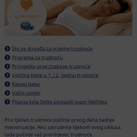
Što se događa za vrijeme trudnoće
Priprema za trudnoću
Primijetite prve znakove trudnoće
Veličina bebe u 1. i 2. tjednu trudnoće
Razvoj bebe
Važni savjeti
Pitanja koja želite postaviti svom liječniku
Prvi tjedan trudnoće počinje prvog dana zadnje
menstruacije. Ako zatrudnite tijekom ovog ciklusa,
tada počinje vaš prvi mjesec trudnoće.