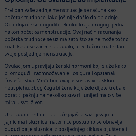
Prvi dan vaše zadnje menstruacije se računa kao
početak trudnoće, iako još nije došlo do oplodnje.
Oplodnja će se dogoditi tek oko kraja drugog tjedna
nakon početka menstruacije. Ovaj način računanja
početka trudnoće se uzima zato što se ne može točno
znati kada se začeće dogodilo, ali vi točno znate dan
svoje posljednje menstruacije.
Ovulacijom upravljaju ženski hormoni koji služe kako
bi omogućili razmnožavanje i osigurali opstanak
čovječanstva. Međutim, ovaj je sustav vrlo sklon
neuspjehu, zbog čega bi žene koje žele dijete trebale
obratiti pažnju na nekoliko stvari i unijeti malo više
mira u svoj život.
U drugom tjednu trudnoće jajašca sazrijevaju u
jajnicima i sluznica maternice postupno se obnavlja,
budući da je sluznica iz posljednjeg ciklusa oljuštena i