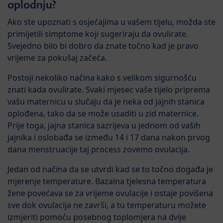
oplodnju?
Ako ste upoznati s osjećajima u vašem tijelu, možda ste
primijetili simptome koji sugeriraju da ovulirate.
Svejedno bilo bi dobro da znate točno kad je pravo
vrijeme za pokušaj začeća.
Postoji nekoliko načina kako s velikom sigurnošću
znati kada ovulirate. Svaki mjesec vaše tijelo priprema
vašu maternicu u slučaju da je neka od jajnih stanica
oplođena, tako da se može usaditi u zid maternice.
Prije toga, jajna stanica sazrijeva u jednom od vaših
jajnika i oslobađa se između 14 i 17 dana nakon prvog
dana menstruacije taj process zovemo ovulacija.
Jedan od načina da se utvrdi kad se to točno događa je
mjerenje temperature. Bazalna tjelesna temperatura
žene povećava se za vrijeme ovulacije i ostaje povišena
sve dok ovulacija ne završi, a tu temperaturu možete
izmjeriti pomoću posebnog toplomjera na dvije