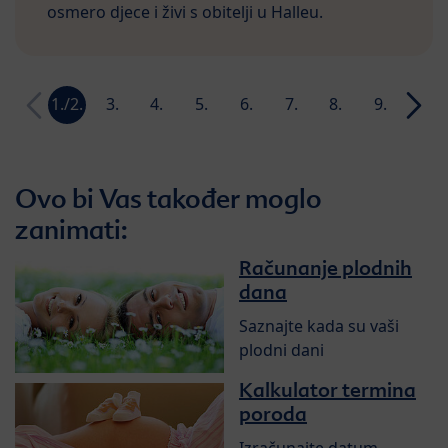
osmero djece i živi s obitelji u Halleu.
1./2.
3.
4.
5.
6.
7.
8.
9.
10.
tjedan
tjedan
tjedan
tjedan
tjedan
tjedan
tjedan
tjedan
tjeda
Ovo bi Vas također moglo
zanimati:
Računanje plodnih
dana
Saznajte kada su vaši
plodni dani
Kalkulator termina
poroda