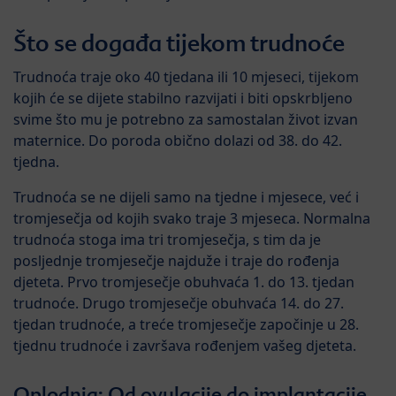
Što se događa tijekom trudnoće
Trudnoća traje oko 40 tjedana ili 10 mjeseci, tijekom
kojih će se dijete stabilno razvijati i biti opskrbljeno
svime što mu je potrebno za samostalan život izvan
maternice. Do poroda obično dolazi od 38. do 42.
tjedna.
Trudnoća se ne dijeli samo na tjedne i mjesece, već i
tromjesečja od kojih svako traje 3 mjeseca. Normalna
trudnoća stoga ima tri tromjesečja, s tim da je
posljednje tromjesečje najduže i traje do rođenja
djeteta. Prvo tromjesečje obuhvaća 1. do 13. tjedan
trudnoće. Drugo tromjesečje obuhvaća 14. do 27.
tjedan trudnoće, a treće tromjesečje započinje u 28.
tjednu trudnoće i završava rođenjem vašeg djeteta.
Oplodnja: Od ovulacije do implantacije