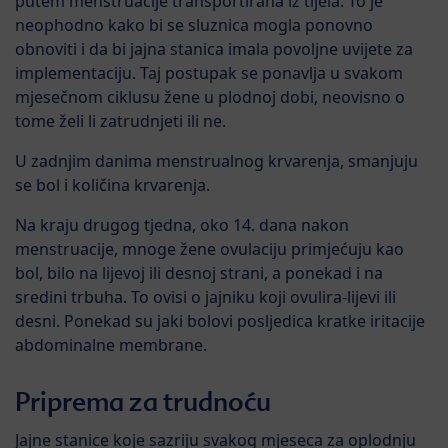
putem menstruacije transportirana iz tijela. To je
neophodno kako bi se sluznica mogla ponovno
obnoviti i da bi jajna stanica imala povoljne uvijete za
implementaciju. Taj postupak se ponavlja u svakom
mjesečnom ciklusu žene u plodnoj dobi, neovisno o
tome želi li zatrudnjeti ili ne.
U zadnjim danima menstrualnog krvarenja, smanjuju
se bol i količina krvarenja.
Na kraju drugog tjedna, oko 14. dana nakon
menstruacije, mnoge žene ovulaciju primjećuju kao
bol, bilo na lijevoj ili desnoj strani, a ponekad i na
sredini trbuha. To ovisi o jajniku koji ovulira-lijevi ili
desni. Ponekad su jaki bolovi posljedica kratke iritacije
abdominalne membrane.
Priprema za trudnoću
Jajne stanice koje sazriju svakog mjeseca za oplodnju