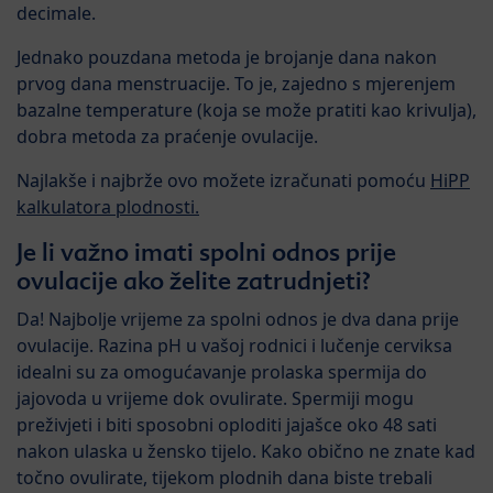
decimale.
Jednako pouzdana metoda je brojanje dana nakon
prvog dana menstruacije. To je, zajedno s mjerenjem
bazalne temperature (koja se može pratiti kao krivulja),
dobra metoda za praćenje ovulacije.
Najlakše i najbrže ovo možete izračunati pomoću
HiPP
kalkulatora plodnosti.
Je li važno imati spolni odnos prije
ovulacije ako želite zatrudnjeti?
Da! Najbolje vrijeme za spolni odnos je dva dana prije
ovulacije. Razina pH u vašoj rodnici i lučenje cerviksa
idealni su za omogućavanje prolaska spermija do
jajovoda u vrijeme dok ovulirate. Spermiji mogu
preživjeti i biti sposobni oploditi jajašce oko 48 sati
nakon ulaska u žensko tijelo. Kako obično ne znate kad
točno ovulirate, tijekom plodnih dana biste trebali