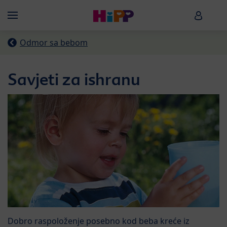
Skip to main content
HiPP B
Menü
Odmor sa bebom
Savjeti za ishranu
Dobro raspoloženje posebno kod beba kreće iz