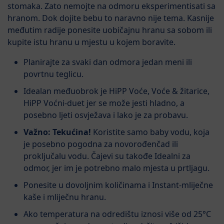
stomaka. Zato nemojte na odmoru eksperimentisati sa
hranom. Dok dojite bebu to naravno nije tema. Kasnije
međutim radije ponesite uobičajnu hranu sa sobom ili
kupite istu hranu u mjestu u kojem boravite.
Planirajte za svaki dan odmora jedan meni ili
povrtnu teglicu.
Idealan međuobrok je HiPP Voće, Voće & žitarice,
HiPP Voćni-duet jer se može jesti hladno, a
posebno ljeti osvježava i lako je za probavu.
Važno: Tekućina!
Koristite samo baby vodu, koja
je posebno pogodna za novorođenčad ili
proključalu vodu. Čajevi su takođe Idealni za
odmor, jer im je potrebno malo mjesta u prtljagu.
Ponesite u dovoljnim količinama i Instant-mliječne
kaše i mliječnu hranu.
Ako temperatura na odredištu iznosi više od 25°C