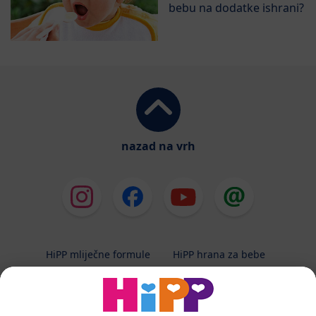
bebu na dodatke ishrani?
nazad na vrh
HiPP mliječne formule
HiPP hrana za bebe
HiPP Kinder
HiPP njega
HiPP trudnoća
Terapeutska dijeta