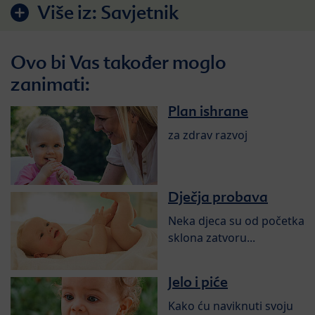
Više iz:
Savjetnik
Ovo bi Vas također moglo
zanimati:
Plan ishrane
za zdrav razvoj
Dječja probava
Neka djeca su od početka
sklona zatvoru...
Jelo i piće
Kako ću naviknuti svoju