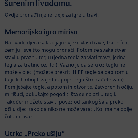
šarenim livadama.
Ovdje pronađi njene ideje za igre u travi.
Memorijska igra mirisa
Na livadi, djeca sakupljaju svježe vlasi trave, tratinčice,
zemlju i sve što mogu pronaći. Potom se svaka stvar
stavi u praznu teglu (jedna tegla za vlati trave, jedna
tegla za tratinčice, itd.). Važno je da se kroz teglu ne
može vidjeti (možete prekriti HiPP tegle sa papirom u
boji ili ih obojiti zajedno prije nego što izađete vani).
Pomiješajte tegle, a potom ih otvorite. Zatvorenih očiju,
mirišući, pokušajte pogoditi šta se nalazi u tegli.
Također možete staviti povez od tankog šala preko
očiju djeci tako da niko ne može varati. Ko ima najbolje
čulo mirisa?
Utrka „Preko ušiju“