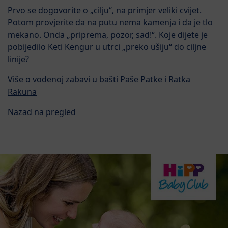
Prvo se dogovorite o „cilju“, na primjer veliki cvijet.
Potom provjerite da na putu nema kamenja i da je tlo
mekano. Onda „priprema, pozor, sad!“. Koje dijete je
pobijedilo Keti Kengur u utrci „preko ušiju“ do ciljne
linije?
Više o vodenoj zabavi u bašti Paše Patke i Ratka
Rakuna
Nazad na pregled