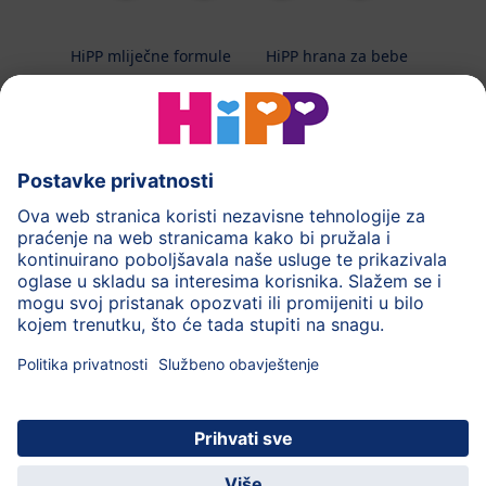
HiPP mliječne formule
HiPP hrana za bebe
HiPP Kinder
HiPP njega
HiPP trudnoća
Terapeutska dijeta
Zaštita podataka i upute za korištenj
Uvjeti korištenja
Impressum
Kontakt
O HiPP-u
Sigurni prijenos podataka putem šifriranja
HiPP dječja
Uživajte u mnogim