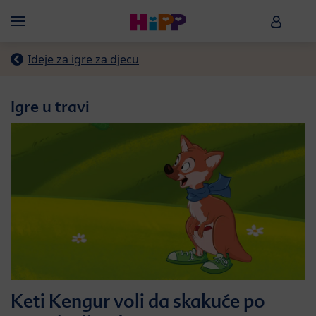
Skip to main content
HiPP B
Menü
Ideje za igre za djecu
Igre u travi
Keti Kengur voli da skakuće po