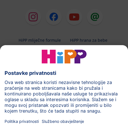
HiPP mliječne formule
HiPP hrana za bebe
HiPP Kinder
HiPP njega
HiPP trudnoća
Terapeutska dijeta
Zaštita podataka i upute za korištenj
Uvjeti korištenja
Impressum
Kontakt
O HiPP-u
Sigurni prijenos podataka putem šifriranja