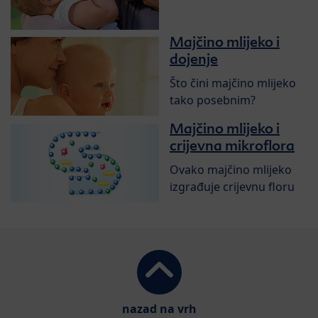
Majčino mlijeko i
dojenje
Što čini majčino mlijeko
tako posebnim?
Majčino mlijeko i
crijevna mikroflora
Ovako majčino mlijeko
izgrađuje crijevnu floru
nazad na vrh