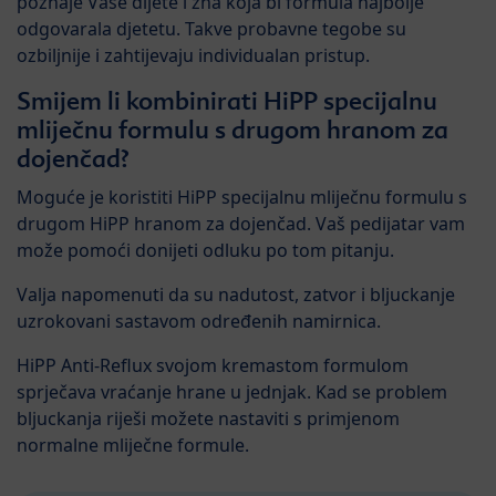
poznaje Vaše dijete i zna koja bi formula najbolje
odgovarala djetetu. Takve probavne tegobe su
ozbiljnije i zahtijevaju individualan pristup.
Smijem li kombinirati HiPP specijalnu
mliječnu formulu s drugom hranom za
dojenčad?
Moguće je koristiti HiPP specijalnu mliječnu formulu s
drugom HiPP hranom za dojenčad. Vaš pedijatar vam
može pomoći donijeti odluku po tom pitanju.
Valja napomenuti da su nadutost, zatvor i bljuckanje
uzrokovani sastavom određenih namirnica.
HiPP Anti-Reflux svojom kremastom formulom
sprječava vraćanje hrane u jednjak. Kad se problem
bljuckanja riješi možete nastaviti s primjenom
normalne mliječne formule.