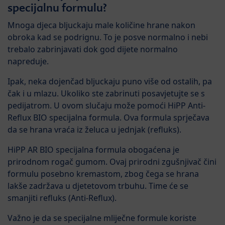
specijalnu formulu?
Mnoga djeca bljuckaju male količine hrane nakon
obroka kad se podrignu. To je posve normalno i nebi
trebalo zabrinjavati dok god dijete normalno
napreduje.
Ipak, neka dojenčad bljuckaju puno više od ostalih, pa
čak i u mlazu. Ukoliko ste zabrinuti posavjetujte se s
pedijatrom. U ovom slučaju može pomoći HiPP Anti-
Reflux BIO specijalna formula. Ova formula sprječava
da se hrana vraća iz želuca u jednjak (refluks).
HiPP AR BIO specijalna formula obogaćena je
prirodnom rogač gumom. Ovaj prirodni zgušnjivač čini
formulu posebno kremastom, zbog čega se hrana
lakše zadržava u djetetovom trbuhu. Time će se
smanjiti refluks (Anti-Reflux).
Važno je da se specijalne mliječne formule koriste