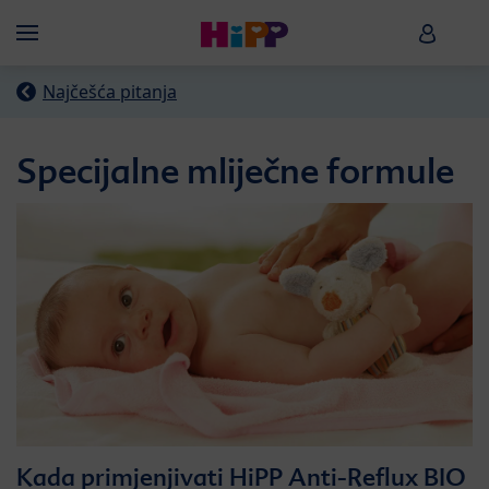
Skip to main content
HiPP B
Menü
Najčešća pitanja
Specijalne mliječne formule
Kada primjenjivati HiPP Anti-Reflux BIO