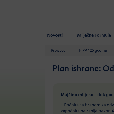
Skip to main content
Novosti
Mliječne Formule
Proizvodi
HiPP 125 godina
Plan ishrane: Od
Majčino mlijeko – dok god V
* Počnite sa hranom za odv
započnite najranije nakon 4