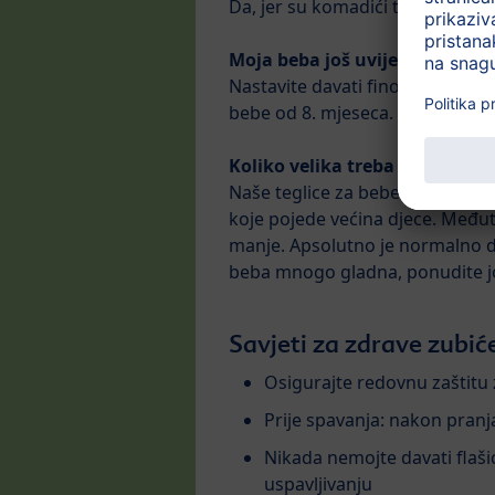
Da, jer su komadići tako mali d
Moja beba još uvijek ne voli 
Nastavite davati fino pasirane je
bebe od 8. mjeseca.
Koliko velika treba biti jedna 
Naše teglice za bebe od 8. mjes
koje pojede većina djece. Međutim
manje. Apsolutno je normalno da
beba mnogo gladna, ponudite jo
Savjeti za zdrave zubić
Osigurajte redovnu zaštitu
Prije spavanja: nakon pran
Nikada nemojte davati flašic
uspavljivanju