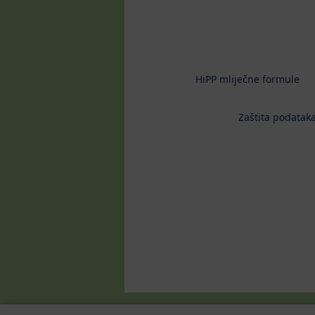
HiPP mliječne formule
Zaštita podataka