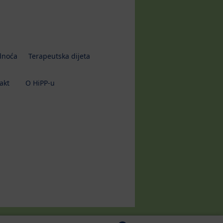
dnoća
Terapeutska dijeta
akt
O HiPP-u