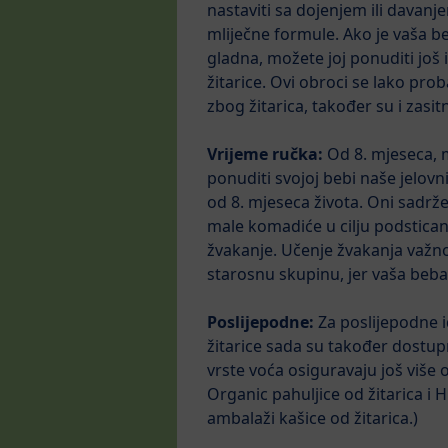
nastaviti sa dojenjem ili davan
mliječne formule. Ako je vaša 
gladna, možete joj ponuditi još i
žitarice. Ovi obroci se lako proba
zbog žitarica, također su i zasitn
Vrijeme ručka:
Od 8. mjeseca, 
ponuditi svojoj bebi naše jelovn
od 8. mjeseca života. Oni sadr
male komadiće u cilju podstica
žvakanje. Učenje žvakanja važno 
starosnu skupinu, jer vaša beba s
Poslijepodne:
Za poslijepodne id
žitarice sada su također dostup
vrste voća osiguravaju još više
Organic pahuljice od žitarica i
ambalaži kašice od žitarica.)