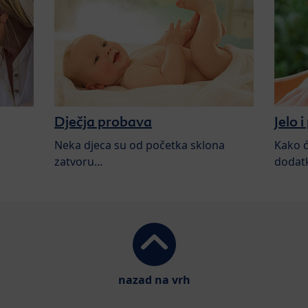
Dječja probava
Jelo i
Neka djeca su od početka sklona
Kako ć
zatvoru...
dodatk
nazad na vrh