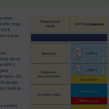
ta neke
akođer bolje
. Od 8.
ete na prve
akon
jbolji obrok.
te HiPP 2
ijeko
jih beba. Od
ti da pije
u i bolje je
va možete