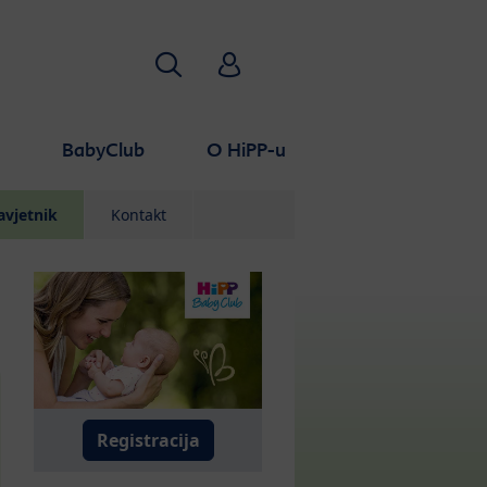
Traži
HiPP Babyclub
a
BabyClub
O HiPP-u
avjetnik
Kontakt
Registracija