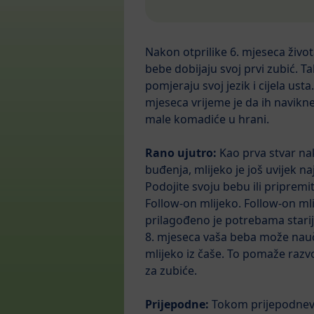
Nakon otprilike 6. mjeseca živo
bebe dobijaju svoj prvi zubić. T
pomjeraju svoj jezik i cijela usta
mjeseca vrijeme je da ih navikn
male komadiće u hrani.
Rano ujutro:
Kao prva stvar n
buđenja, mlijeko je još uvijek na
Podojite svoju bebu ili pripremi
Follow-on mlijeko. Follow-on ml
prilagođeno je potrebama stari
8. mjeseca vaša beba može nauči
mlijeko iz čaše. To pomaže razvoj
za zubiće.
Prijepodne:
Tokom prijepodne