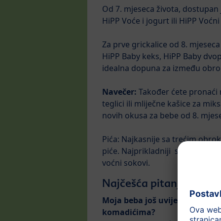
Od 7. mjeseca života, dostupan j
HiPP Voće i jogurt ili HiPP Voćn
Za prve grickalice od 8. mjeseca 
HiPP Baby keks, HiPP Baby dvopek,
idealna dopuna za između obro
Navečer:
Također ćete pronaći 
teglici ili mliječne kašice za mi
novih okusa za bebe od 8. mjes
Pića: Najkasnije sa trećim obro
piće. Najprikladniji su voda za b
voćni sokovi.
Najčešća pitanja
Moja beba još uvijek nema nij
komadićima?