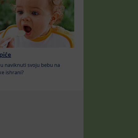
 piće
u naviknuti svoju bebu na
e ishrani?