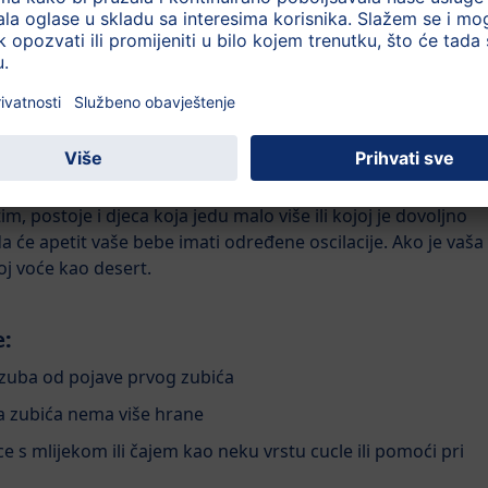
a ih beba može zgnječiti samo pomoću svoje vilice.
krupniju hranu. Šta da uradim?
lovnike i postepeno dodajite sve više i više jelovnika za
porcija?
eca života dolaze u porcijama koje odgovaraju uzrastu i
, postoje i djeca koja jedu malo više ili kojoj je dovoljno
 će apetit vaše bebe imati određene oscilacije. Ako je vaša
j voće kao desert.
e:
 zuba od pojave prvog zubića
ja zubića nema više hrane
e s mlijekom ili čajem kao neku vrstu cucle ili pomoći pri