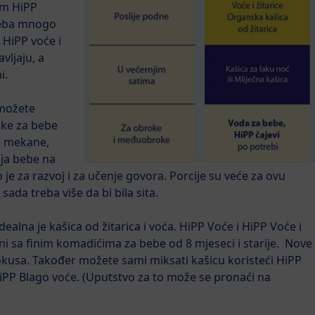
jem HiPP
beba mnogo
 HiPP voće i
vljaju, a
i.
možete
ike za bebe
že mekane,
nja bebe na
je za razvoj i za učenje govora. Porcije su veće za ovu
ada treba više da bi bila sita.
ealna je kašica od žitarica i voća. HiPP Voće i HiPP Voće i
ni sa finim komadićima za bebe od 8 mjeseci i starije. Nove
 okusa. Također možete sami miksati kašicu koristeći HiPP
 HiPP Blago voće. (Uputstvo za to može se pronaći na