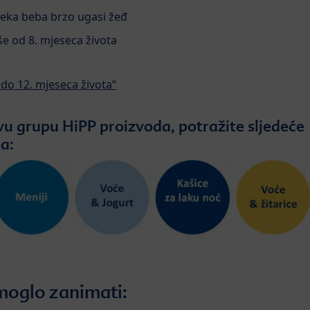
 neka beba brzo ugasi žeđ
še od 8. mjeseca života
 do 12. mjeseca života“
vu grupu HiPP proizvoda, potražite sljedeće
a:
moglo zanimati: