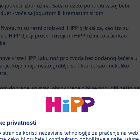
e još veći izbor užina. Sada možete ponuditi vašoj bebi i
i duet - voće sa jogurtom ili kremastim sirom.
života, tu su razni proizvodi HiPP grickalica, kao što su
 HiPP dječji proseni uvojci ili HiPP rižini kolačići kao
ka.
nove vrste HiPP Laku noć proizvoda bez dodanog šećera u
ksanje, koje imaju nešto grublju strukturu, kao i nekoliko
eca.
kom dohrane, uz svaki obrok trebalo bi se ponuditi nešto za
ebe, nezaslađeni čajevi, organski čaj i sok ili razblaženi
edan zubić. Da li on/ona može jesti obroke sa čvrstim