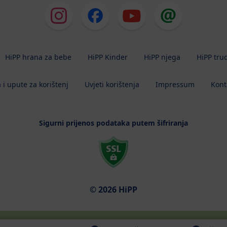
HiPP hrana za bebe
HiPP Kinder
HiPP njega
HiPP tru
 i upute za korištenj
Uvjeti korištenja
Impressum
Kont
Sigurni prijenos podataka putem šifriranja
© 2026 HiPP