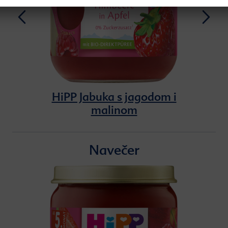
HiPP Jabuka s jagodom i
malinom
Navečer