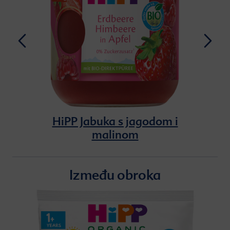
HiPP Jabuka s jagodom i
malinom
Između obroka