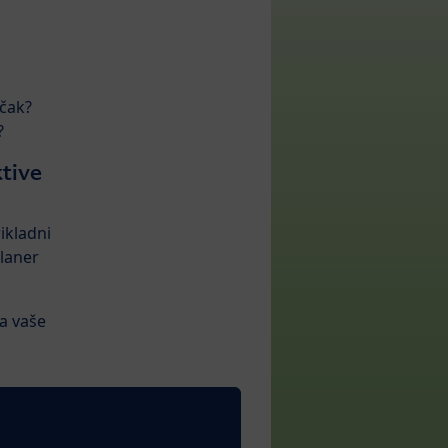
učak?
?
tive
ikladni
planer
za vaše