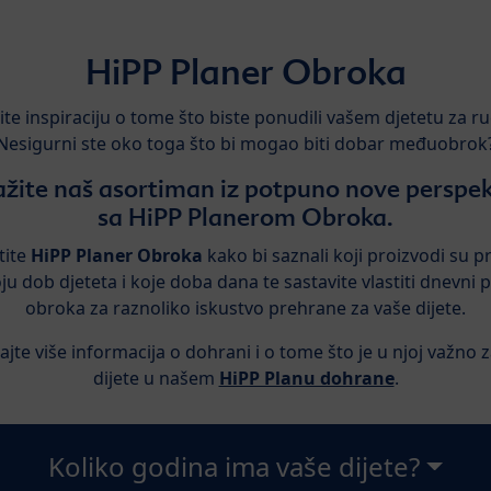
HiPP Planer Obroka
ite inspiraciju o tome što biste ponudili vašem djetetu za r
Nesigurni ste oko toga što bi mogao biti dobar međuobrok
ražite naš asortiman iz potpuno nove perspek
sa HiPP Planerom Obroka.
tite
HiPP Planer Obroka
kako bi saznali koji proizvodi su pr
ju dob djeteta i koje doba dana te sastavite vlastiti dnevni 
obroka za raznoliko iskustvo prehrane za vaše dijete.
ajte više informacija o dohrani i o tome što je u njoj važno 
dijete u našem
HiPP Planu dohrane
.
Koliko godina ima vaše dijete?