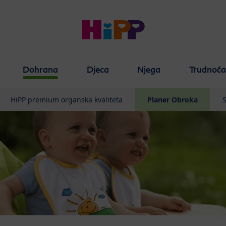
Dohrana
Djeca
Njega
Trudnoć
HiPP premium organska kvaliteta
Planer Obroka
S