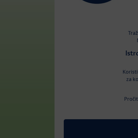
Traž
Ist
Koristi
za ko
Pročit