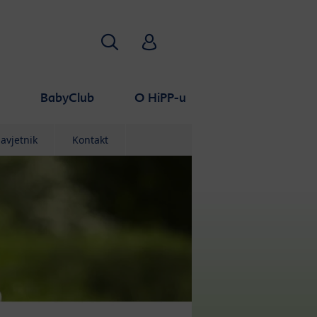
Traži
HiPP Babyclub
a
BabyClub
O HiPP-u
avjetnik
Kontakt