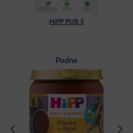
HiPP PUR 3
Podne