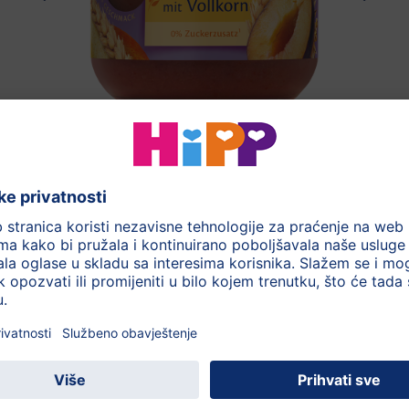
HiPP Kruška i šljiva s cjelovitim
žitaricama
Poslijepodne