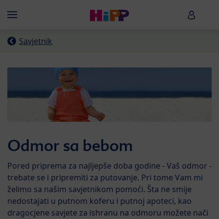
Skip to main content
HiPP B
Menü
Savjetnik
Odmor sa bebom
Pored priprema za najljepše doba godine - Vaš odmor -
trebate se i pripremiti za putovanje. Pri tome Vam mi
želimo sa našim savjetnikom pomoći. Šta ne smije
nedostajati u putnom koferu i putnoj apoteci, kao
dragocjene savjete za ishranu na odmoru možete nači