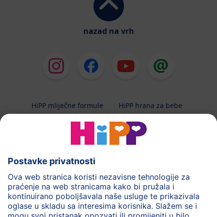
nazad na vrh
HiPP mliječne formule
HiPP hrana za bebe
HiPP Kinder
HiPP njega
HiPP trudnoća
Terapeutska dijeta
Zaštita podataka i upute za korištenj
Uvjeti korištenja
Impressum
Kontakt
O HiPP-u