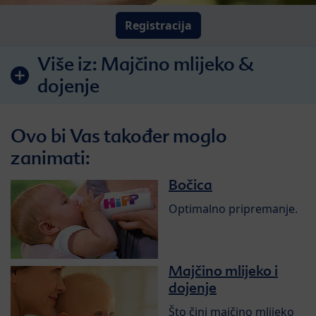
Registracija
Više iz:
Majčino mlijeko &
dojenje
Ovo bi Vas također moglo
zanimati:
Bočica
Optimalno pripremanje.
Majčino mlijeko i
dojenje
Što čini majčino mlijeko