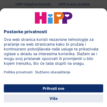
HiPP mliječne formule
HiPP hrana za bebe
HiPP Kinder
HiPP njega
HiPP trudnoća
Terapeutska dijeta
Zaštita podataka i upute za korištenj
Uvjeti korištenja
Impressum
Kontakt
O HiPP-u
Sigurni prijenos podataka putem šifriranja
HiPP dječja
Uživajte u mnogim
© 2026 HiPP
aplikacija
pogodnostima!