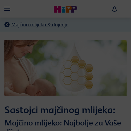
Skip to main content
HiPP B
Menü
Majčino mlijeko & dojenje
Sastojci majčinog mlijeka:
Majčino mlijeko: Najbolje za Vaše