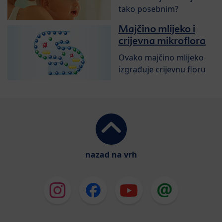
tako posebnim?
Majčino mlijeko i
crijevna mikroflora
Ovako majčino mlijeko
izgrađuje crijevnu floru
nazad na vrh