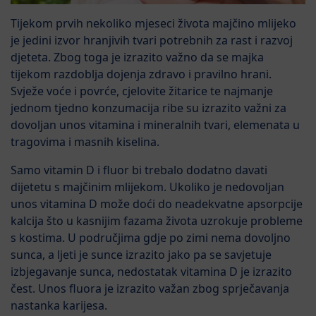
Tijekom prvih nekoliko mjeseci života majčino mlijeko
je jedini izvor hranjivih tvari potrebnih za rast i razvoj
djeteta. Zbog toga je izrazito važno da se majka
tijekom razdoblja dojenja zdravo i pravilno hrani.
Svježe voće i povrće, cjelovite žitarice te najmanje
jednom tjedno konzumacija ribe su izrazito važni za
dovoljan unos vitamina i mineralnih tvari, elemenata u
tragovima i masnih kiselina.
Samo vitamin D i fluor bi trebalo dodatno davati
dijetetu s majčinim mlijekom. Ukoliko je nedovoljan
unos vitamina D može doći do neadekvatne apsorpcije
kalcija što u kasnijim fazama života uzrokuje probleme
s kostima. U područjima gdje po zimi nema dovoljno
sunca, a ljeti je sunce izrazito jako pa se savjetuje
izbjegavanje sunca, nedostatak vitamina D je izrazito
čest. Unos fluora je izrazito važan zbog sprječavanja
nastanka karijesa.