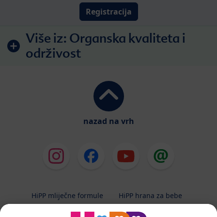
Registracija
Više iz:
Organska kvaliteta i
održivost
nazad na vrh
HiPP mliječne formule
HiPP hrana za bebe
HiPP Kinder
HiPP njega
HiPP trudnoća