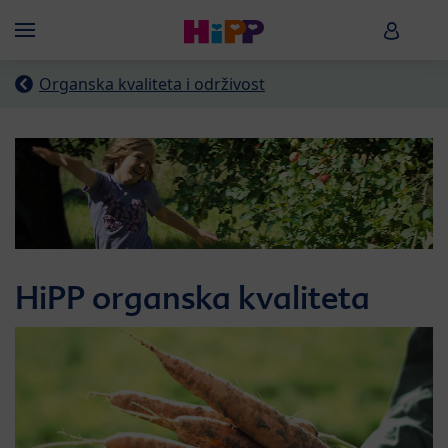
Skip to main content
HiPP B
Menü
Organska kvaliteta i održivost
HiPP organska kvaliteta