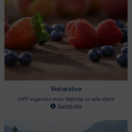
Voćarstvo
HiPP organsko voće: Najbolje za vaše dijete
Saznaj više