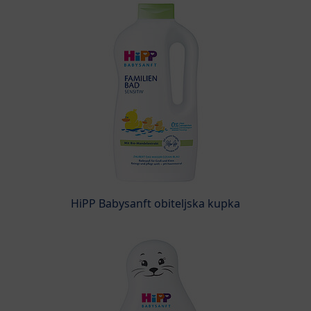
HiPP Babysanft obiteljska kupka