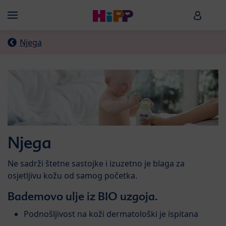
Skip to main content
HiPP B
Menü
Njega
Njega
Ne sadrži štetne sastojke i izuzetno je blaga za
osjetljivu kožu od samog početka.
Bademovo ulje iz BIO uzgoja.
Podnošljivost na koži dermatološki je ispitana