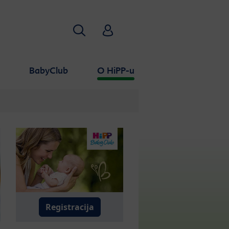
Traži
HiPP Babyclub
a
BabyClub
O HiPP-u
Registracija