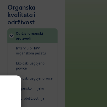
Organska
kvaliteta i
održivost
Održivi organski
proizvodi
Intervju o HiPP
organskom pečatu
Ekološki uzgojeno
povrće
Ekološki uzgojeno voće
Organsko mlijeko
Dobrobit životinja