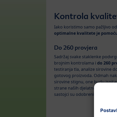
Kontrola kvalite
Iako koristimo samo pažljivo o
optimalne kvalitete je pomoću
Do 260 provjera
Sadržaj svake staklenke podvrg
brojnim kontrolama i
do 260 pr
testiranja tla, analize sirovine 
gotovog proizvoda. Odmah nak
sirovine stignu, one budu ispit
strane naših djelatnika i samo s
sastojci su odobreni da idu na 