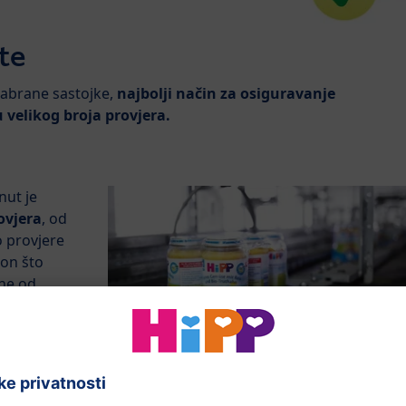
te
dabrane sastojke,
najbolji način za osiguravanje
 velikog broja provjera.
nut je
ovjera
, od
do provjere
on što
ane od
avršeni
obradu.
Najbolji način da se osigura optimalna kvaliteta je
kontinuirana kontrola svih procesa