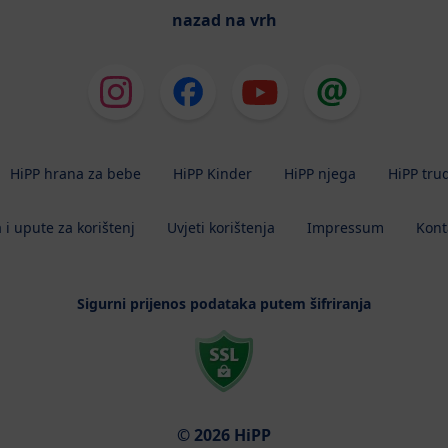
nazad na vrh
HiPP hrana za bebe
HiPP Kinder
HiPP njega
HiPP tru
 i upute za korištenj
Uvjeti korištenja
Impressum
Kont
Sigurni prijenos podataka putem šifriranja
© 2026 HiPP