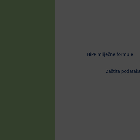
HiPP mliječne formule
Zaštita podataka