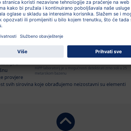
u Europi
 sastojaka i
enije
itirani
jboljih u
 od 1.200
HiPP je u
HiPP laboratorij je u mogućnosti detektirati zrno soli u 25
ašnu
metarskom bazenu
ge provjere
vost svih sirovina koje obrađujemo neizostavni su elementi