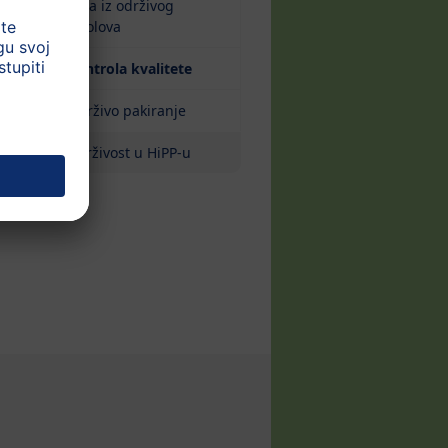
Riba iz održivog
ribolova
(current)
Kontrola kvalitete
Održivo pakiranje
Održivost u HiPP-u