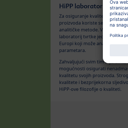
HiPP laboratorij - uzor 
Za osiguranje kvalitete sirovina,
proizvoda koriste se najsuvrem
analitičke metode. Vlastiti akred
laboratorij tvrtke jedan je od na
Europi koji može analizirati više
parametara.
Zahvaljujući svim tim mjerama, 
mogućnosti osigurati nenadm
kvalitetu svojih proizvoda. Stro
kvalitete i bezprijekorna sljedi
HiPP-ove filozofije o kvaliteti.