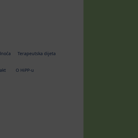
dnoća
Terapeutska dijeta
akt
O HiPP-u