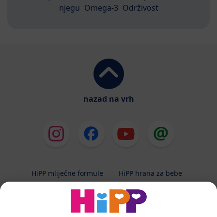
njegu
Omega-3
Održivost
nazad na vrh
HiPP mliječne formule
HiPP hrana za bebe
HiPP Kinder
HiPP njega
HiPP trudnoća
Terapeutska dijeta