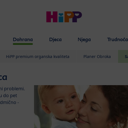
Dohrana
Djeca
Njega
Trudnoć
HiPP premium organska kvaliteta
Planer Obroka
S
ca
i problemi.
u do pet
edmično -