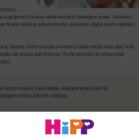
stolicu,
a u pripremi hrane niste koristili dovoljno vode. Ukoliko i
 hrane stolica ostane tvrda, dodatno dajte svom djetetu
.
a iz česme. Informacije o tvrdoći vode može vam dati Vaš
vodu da ključa pet minuta. To će dovesti do stvaranja
pici.
za tvrdu stolicu Vaše bebe, možete pokušati da
vanjem voća i voćnih sokova.