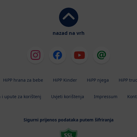
nazad na vrh
HiPP hrana za bebe
HiPP Kinder
HiPP njega
HiPP tru
 i upute za korištenj
Uvjeti korištenja
Impressum
Kont
Sigurni prijenos podataka putem šifriranja