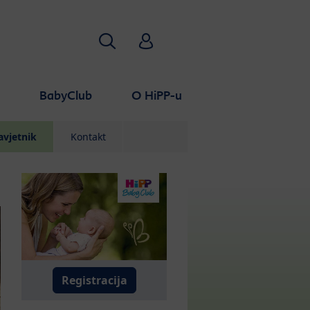
Traži
HiPP Babyclub
a
BabyClub
O HiPP-u
avjetnik
Kontakt
Registracija