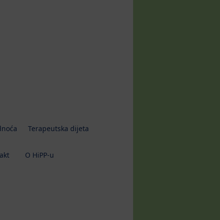
dnoća
Terapeutska dijeta
akt
O HiPP-u