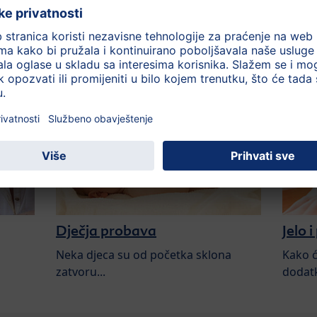
moglo zanimati:
Dječja probava
Jelo i
Neka djeca su od početka sklona
Kako ć
zatvoru...
dodatk