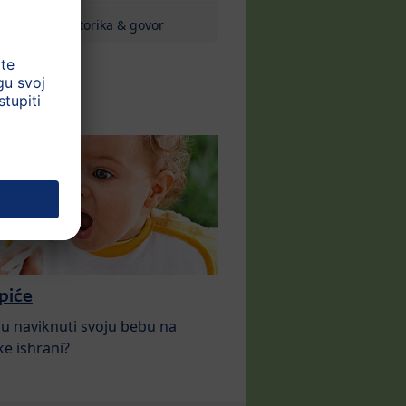
Motorika & govor
 piće
u naviknuti svoju bebu na
e ishrani?