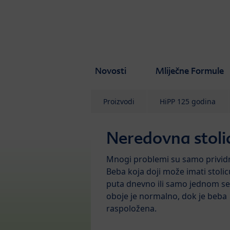
Skip to main content
Novosti
Mliječne Formule
Proizvodi
HiPP 125 godina
Neredovna stoli
Mnogi problemi su samo prividn
Beba koja doji može imati stolic
puta dnevno ili samo jednom s
oboje je normalno, dok je beba
raspoložena.