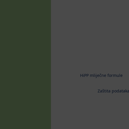
HiPP mliječne formule
Zaštita podataka