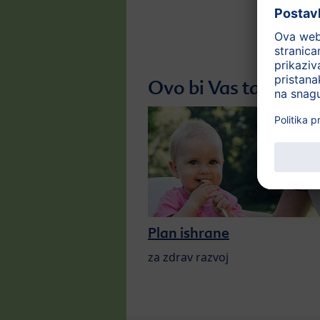
Ovo bi Vas također 
Plan ishrane
za zdrav razvoj