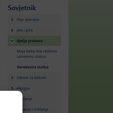
Savjetnik
Plan dohrane
Jelo i piće
Dječja probava
Moja beba ima redovno
zatvorenu stolicu
(current)
Neredovna stolica
Odmor sa bebom
Alergija
Spavanje
Plakanje i vrištanje