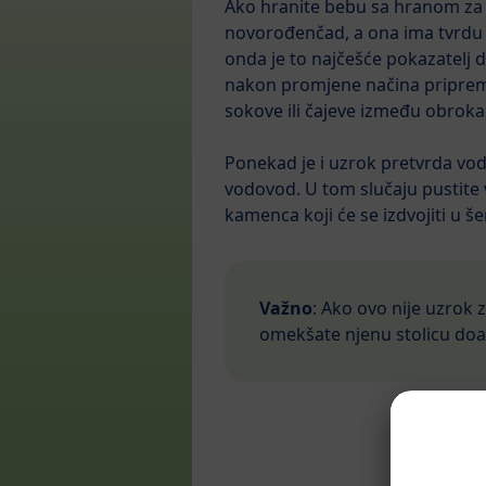
Ako hranite bebu sa hranom za
novorođenčad, a ona ima tvrdu 
onda je to najčešće pokazatelj d
nakon promjene načina pripreme
sokove ili čajeve između obroka
Ponekad je i uzrok pretvrda vod
vodovod. U tom slučaju pustite 
kamenca koji će se izdvojiti u šer
Važno
: Ako ovo nije uzrok 
omekšate njenu stolicu doa