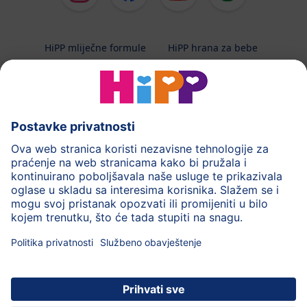
HiPP mliječne formule
HiPP hrana za bebe
HiPP Kinder
HiPP njega
HiPP trudnoća
Terapeutska dijeta
Zaštita podataka i upute za korištenj
Uvjeti korištenja
Impressum
Kontakt
O HiPP-u
Sigurni prijenos podataka putem šifriranja