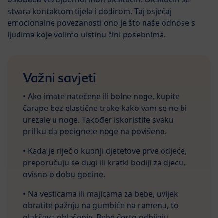
stvara kontaktom tijela i dodirom. Taj osjećaj
emocionalne povezanosti ono je što naše odnose s
ljudima koje volimo uistinu čini posebnima.
Važni savjeti
• Ako imate natečene ili bolne noge, kupite
čarape bez elastične trake kako vam se ne bi
urezale u noge. Također iskoristite svaku
priliku da podignete noge na povišeno.
• Kada je riječ o kupnji djetetove prve odjeće,
preporučuju se dugi ili kratki bodiji za djecu,
ovisno o dobu godine.
• Na vesticama ili majicama za bebe, uvijek
obratite pažnju na gumbiće na ramenu, to
olakšava oblačenje. Bebe često odbijaju