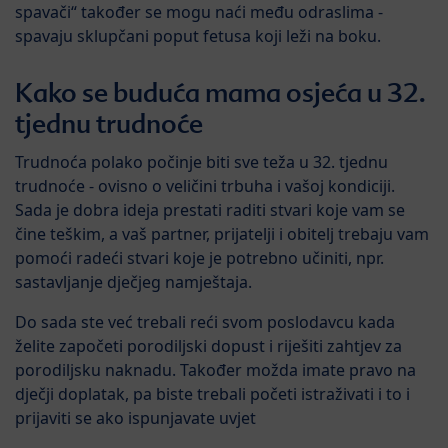
spavači“ također se mogu naći među odraslima -
spavaju sklupčani poput fetusa koji leži na boku.
Kako se buduća mama osjeća u 32.
tjednu trudnoće
Trudnoća polako počinje biti sve teža u 32. tjednu
trudnoće - ovisno o veličini trbuha i vašoj kondiciji.
Sada je dobra ideja prestati raditi stvari koje vam se
čine teškim, a vaš partner, prijatelji i obitelj trebaju vam
pomoći radeći stvari koje je potrebno učiniti, npr.
sastavljanje dječjeg namještaja.
Do sada ste već trebali reći svom poslodavcu kada
želite započeti porodiljski dopust i riješiti zahtjev za
porodiljsku naknadu. Također možda imate pravo na
dječji doplatak, pa biste trebali početi istraživati i to i
prijaviti se ako ispunjavate uvjet