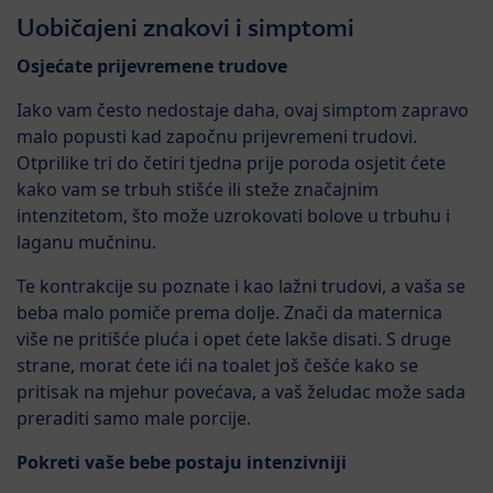
Uobičajeni znakovi i simptomi
Osjećate prijevremene trudove
Iako vam često nedostaje daha, ovaj simptom zapravo
malo popusti kad započnu prijevremeni trudovi.
Otprilike tri do četiri tjedna prije poroda osjetit ćete
kako vam se trbuh stišće ili steže značajnim
intenzitetom, što može uzrokovati bolove u trbuhu i
laganu mučninu.
Te kontrakcije su poznate i kao lažni trudovi, a vaša se
beba malo pomiče prema dolje. Znači da maternica
više ne pritišće pluća i opet ćete lakše disati. S druge
strane, morat ćete ići na toalet još češće kako se
pritisak na mjehur povećava, a vaš želudac može sada
preraditi samo male porcije.
Pokreti vaše bebe postaju intenzivniji