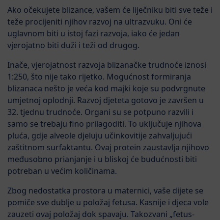
Ako očekujete blizance, vašem će liječniku biti sve teže i
teže procijeniti njihov razvoj na ultrazvuku. Oni će
uglavnom biti u istoj fazi razvoja, iako će jedan
vjerojatno biti duži i teži od drugog.
Inače, vjerojatnost razvoja blizanačke trudnoće iznosi
1:250, što nije tako rijetko. Mogućnost formiranja
blizanaca nešto je veća kod majki koje su podvrgnute
umjetnoj oplodnji. Razvoj djeteta gotovo je završen u
32. tjednu trudnoće. Organi su se potpuno razvili i
samo se trebaju fino prilagoditi. To uključuje njihova
pluća, gdje alveole djeluju učinkovitije zahvaljujući
zaštitnom surfaktantu. Ovaj protein zaustavlja njihovo
međusobno prianjanje i u bliskoj će budućnosti biti
potreban u većim količinama.
Zbog nedostatka prostora u maternici, vaše dijete se
pomiče sve dublje u položaj fetusa. Kasnije i djeca vole
zauzeti ovaj položaj dok spavaju. Takozvani „fetus-