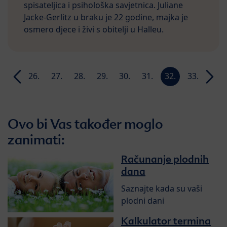
spisateljica i psihološka savjetnica. Juliane
Jacke-Gerlitz u braku je 22 godine, majka je
osmero djece i živi s obitelji u Halleu.
25.
26.
27.
28.
29.
30.
31.
32.
33.
34.
n
tjedan
tjedan
tjedan
tjedan
tjedan
tjedan
tjedan
tjedan
tjedan
tjeda
Ovo bi Vas također moglo
zanimati:
Računanje plodnih
dana
Saznajte kada su vaši
plodni dani
Kalkulator termina