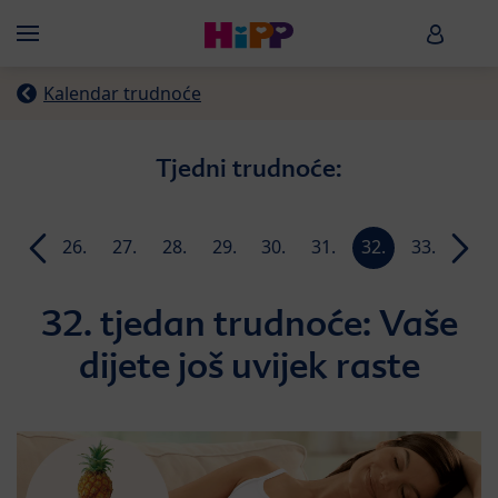
Skip to main content
HiPP B
Menü
Kalendar trudnoće
Tjedni trudnoće:
25.
26.
27.
28.
29.
30.
31.
32.
33.
34.
n
tjedan
tjedan
tjedan
tjedan
tjedan
tjedan
tjedan
tjedan
tjedan
tjeda
32. tjedan trudnoće: Vaše
dijete još uvijek raste