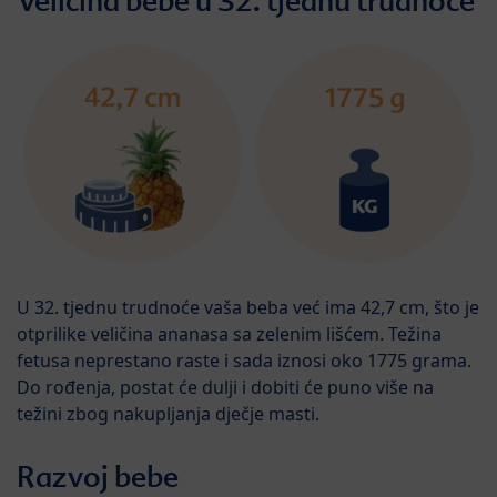
Veličina bebe u 32. tjednu trudnoće
U 32. tjednu trudnoće vaša beba već ima 42,7 cm, što je
otprilike veličina ananasa sa zelenim lišćem. Težina
fetusa neprestano raste i sada iznosi oko 1775 grama.
Do rođenja, postat će dulji i dobiti će puno više na
težini zbog nakupljanja dječje masti.
Razvoj bebe