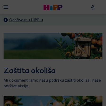
Skip to main content
HiPP B
Menü
Održivost u HiPP-u
Zaštita okoliša
Mi dokumentiramo našu podršku zaštiti okoliša i naše
održive akcije.