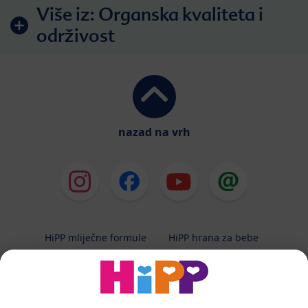
Više iz:
Organska kvaliteta i
održivost
nazad na vrh
HiPP mliječne formule
HiPP hrana za bebe
HiPP Kinder
HiPP njega
HiPP trudnoća
Terapeutska dijeta