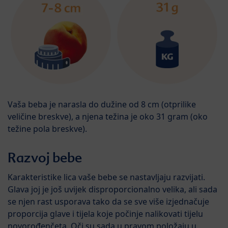
Vaša beba je narasla do dužine od 8 cm (otprilike
veličine breskve), a njena težina je oko 31 gram (oko
težine pola breskve).
Razvoj bebe
Karakteristike lica vaše bebe se nastavljaju razvijati.
Glava joj je još uvijek disproporcionalno velika, ali sada
se njen rast usporava tako da se sve više izjednačuje
proporcija glave i tijela koje počinje nalikovati tijelu
novorođenčeta. Oči su sada u pravom položaju u