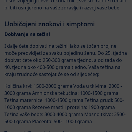
biste izbjegli grčeve. U konačnici, sve što radite trebalo
bi biti usmjereno na vaše zdravlje i razvoj vaše bebe.
Uobičajeni znakovi i simptomi
Dobivanje na težini
I dalje ćete dobivati na težini, iako se točan broj ne
može predvidjeti za svaku pojedinu ženu. Do 25. tjedna
dobivat ćete oko 250-300 grama tjedno, a od tada do
40. tjedna oko 400-500 grama tjedno. Vaša težina na
kraju trudnoće sastojat će se od sljedećeg:
Količina krvi: 1500-2000 grama Voda u tkivima: 2000 -
3000 grama Amnionska tekućina: 1000-1500 grama
Težina maternice: 1000-1500 grama Težina grudi: 500-
1000 grama Rezerve masti i proteina: 1900 grama
Težina vaše bebe: 3000-4000 grama Masno tkivo: 3500-
5000 grama Placenta: 500 - 1000 grama