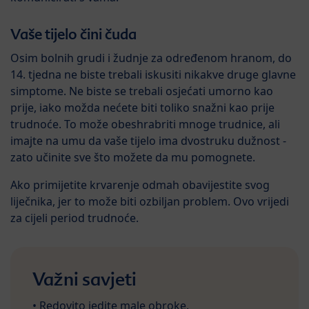
Vaše tijelo čini čuda
Osim bolnih grudi i žudnje za određenom hranom, do
14. tjedna ne biste trebali iskusiti nikakve druge glavne
simptome. Ne biste se trebali osjećati umorno kao
prije, iako možda nećete biti toliko snažni kao prije
trudnoće. To može obeshrabriti mnoge trudnice, ali
imajte na umu da vaše tijelo ima dvostruku dužnost -
zato učinite sve što možete da mu pomognete.
Ako primijetite krvarenje odmah obavijestite svog
liječnika, jer to može biti ozbiljan problem. Ovo vrijedi
za cijeli period trudnoće.
Važni savjeti
• Redovito jedite male obroke.