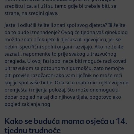
središtu lica, a i uši su tamo gdje bi trebale biti, sa
strane, na sredini glave.
Jeste li odlučili želite li znati spol svog djeteta? Ili želite
da to bude iznenađenje? Ovog će tjedna vaš ginekolog
možda znati očekujete li dječaka ili djevojčicu, jer se
bebini specifični spolni organi razvijaju. Ako ne želite
saznati, napomenite to prije svakog ultrazvučnog
pregleda. U ovoj fazi spol neće biti moguće razlikovati
ultrazvukom sa potpunom sigurnošću, zato nemojte
biti previše razočarani ako vam liječnik ne može reći
koji je spol vaše bebe. Ona se u maternici cijelo vrijeme
premješta i mijenja položaj, što može onemogućiti
dobar pogled na taj dio njihova tijela, pogotovo ako
pogled zaklanja nog
Kako se buduća mama osjeća u 14.
tjednu trudnoće