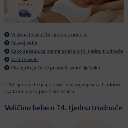
Veličina bebe u 14. tjednu trudnoće
Razvoj bebe
Kako se buduća mama osjeća u 14. tjednu trudnoće
Važni savjeti
Pitanja koja želite postaviti svom liječniku
U 14. tjednu ste na polovici četvrtog mjeseca trudnoće
i sada ste u drugom tromjesečju.
Veličina bebe u 14. tjednu trudnoće