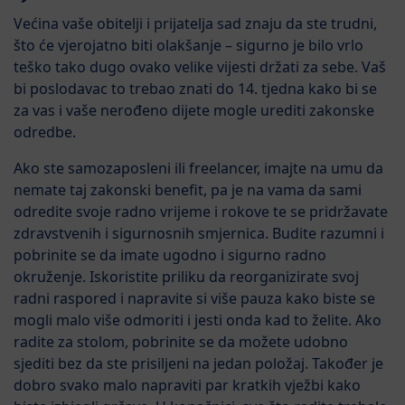
Većina vaše obitelji i prijatelja sad znaju da ste trudni,
što će vjerojatno biti olakšanje – sigurno je bilo vrlo
teško tako dugo ovako velike vijesti držati za sebe. Vaš
bi poslodavac to trebao znati do 14. tjedna kako bi se
za vas i vaše nerođeno dijete mogle urediti zakonske
odredbe.
Ako ste samozaposleni ili freelancer, imajte na umu da
nemate taj zakonski benefit, pa je na vama da sami
odredite svoje radno vrijeme i rokove te se pridržavate
zdravstvenih i sigurnosnih smjernica. Budite razumni i
pobrinite se da imate ugodno i sigurno radno
okruženje. Iskoristite priliku da reorganizirate svoj
radni raspored i napravite si više pauza kako biste se
mogli malo više odmoriti i jesti onda kad to želite. Ako
radite za stolom, pobrinite se da možete udobno
sjediti bez da ste prisiljeni na jedan položaj. Također je
dobro svako malo napraviti par kratkih vježbi kako