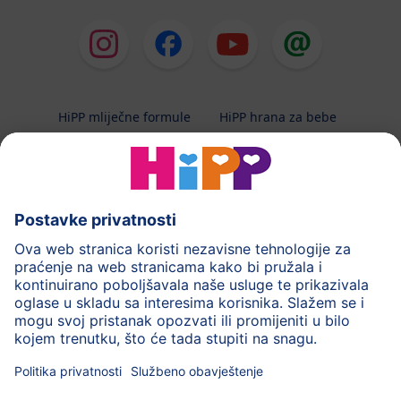
HiPP mliječne formule
HiPP hrana za bebe
HiPP Kinder
HiPP njega
HiPP trudnoća
Terapeutska dijeta
Zaštita podataka i upute za korištenj
Uvjeti korištenja
Impressum
Kontakt
O HiPP-u
Sigurni prijenos podataka putem šifriranja