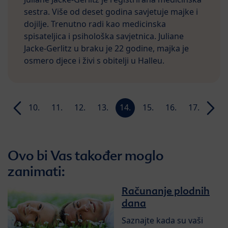
sestra. Više od deset godina savjetuje majke i
dojilje. Trenutno radi kao medicinska
spisateljica i psihološka savjetnica. Juliane
Jacke-Gerlitz u braku je 22 godine, majka je
osmero djece i živi s obitelji u Halleu.
9.
10.
11.
12.
13.
14.
15.
16.
17.
18.
n
tjedan
tjedan
tjedan
tjedan
tjedan
tjedan
tjedan
tjedan
tjedan
tjeda
Ovo bi Vas također moglo
zanimati:
Računanje plodnih
dana
Saznajte kada su vaši