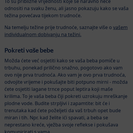
To su približne vrijednosti koje se naravno neće
odnositi na svaku ženu, ali jasno pokazuju kako se vaša
težina povećava tijekom trudnoće.
Na temelju težine prije trudnoće, saznajte više o
vašem
individualnom dobivanju na težini.
Pokreti vaše bebe
Možda ćete već osjetiti kako se vaša beba pomiče u
trbuhu, ponekad prilično snažno, pogotovo ako vam
ovo nije prva trudnoća. Ako vam je ovo prva trudnoća,
odvojite vrijeme i pokušajte biti potpuno mirni - možda
ćete osjetiti lagane trnce poput leptira koji maše
krilima. To je vaša beba čiji pokreti uzrokuju mreškanje
plodne vode. Budite strpljivi i zapamtite: bit će i
trenutaka kad ćete poželjeti da vaš trbuh opet bude
miran i tih. Npr. kad želite ići spavati, a beba se
neprestano kreće, vježba svoje reflekse i pokušava
komunicirati s vama.