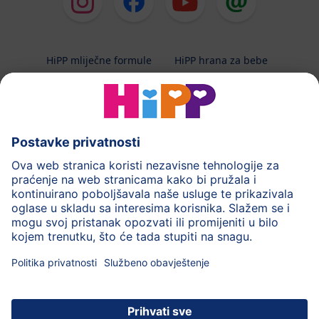
HiPP mliječne formule
HiPP hrana za bebe
HiPP Kinder
HiPP njega
HiPP trudnoća
Terapeutska dijeta
Zaštita podataka i upute za korištenj
Uvjeti korištenja
Impressum
Kontakt
O HiPP-u
Sigurni prijenos podataka putem šifriranja