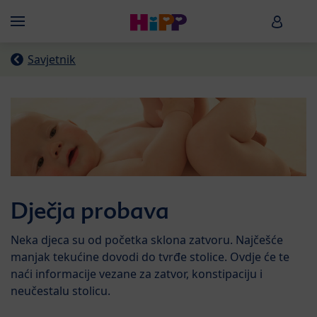
Skip to main content
HiPP B
Menü
Savjetnik
Dječja probava
Neka djeca su od početka sklona zatvoru. Najčešće
manjak tekućine dovodi do tvrđe stolice. Ovdje će te
naći informacije vezane za zatvor, konstipaciju i
neučestalu stolicu.