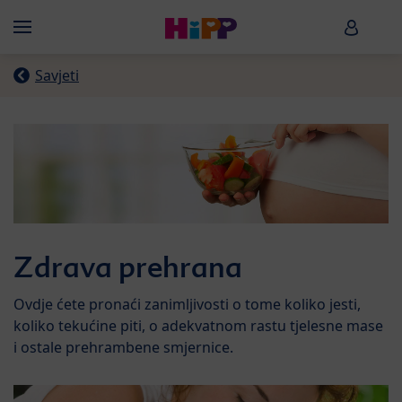
Skip to main content
HiPP B
Menü
Savjeti
Zdrava prehrana
Ovdje ćete pronaći zanimljivosti o tome koliko jesti,
koliko tekućine piti, o adekvatnom rastu tjelesne mase
i ostale prehrambene smjernice.