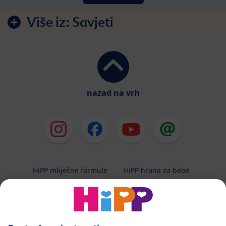
Više iz:
Savjeti
nazad na vrh
HiPP mliječne formule
HiPP hrana za bebe
HiPP Kinder
HiPP njega
HiPP trudnoća
Terapeutska dijeta