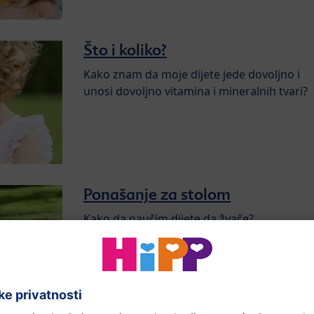
Što i koliko?
Kako znam da moje dijete jede dovoljno i
unosi dovoljno vitamina i mineralnih tvari?
Ponašanje za stolom
Kako da naučim dijete da žvače?