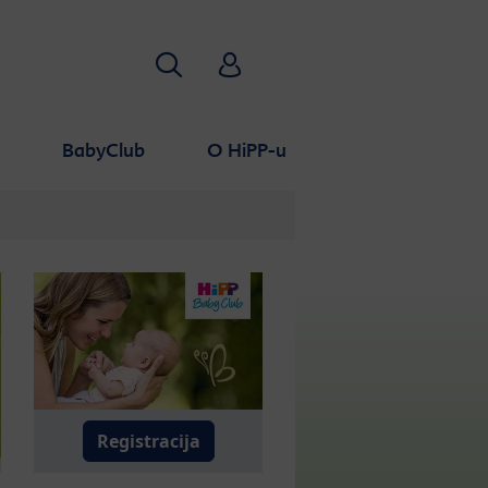
Traži
HiPP Babyclub
a
BabyClub
O HiPP-u
Registracija