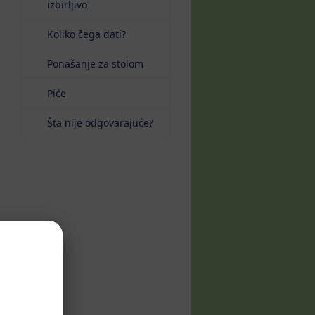
izbirljivo
Koliko čega dati?
Ponašanje za stolom
Piće
Šta nije odgovarajuće?