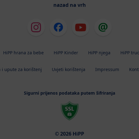
nazad na vrh
HiPP hrana za bebe
HiPP Kinder
HiPP njega
HiPP tru
 i upute za korištenj
Uvjeti korištenja
Impressum
Kont
Sigurni prijenos podataka putem šifriranja
© 2026 HiPP