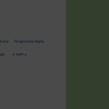
dnoća
Terapeutska dijeta
akt
O HiPP-u