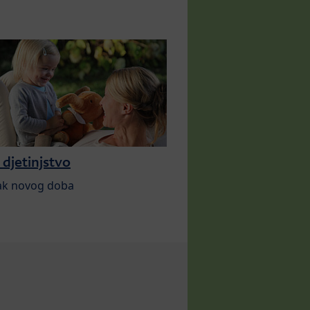
djetinjstvo
ak novog doba