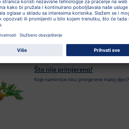
Koliko dijete treba piti?
Žeđ djeteta se mijenja iz dana u dan...
Što nije primjereno?
Koje namirnice nisu primjerene maloj djeci?