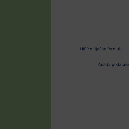
HiPP mliječne formule
Zaštita podataka