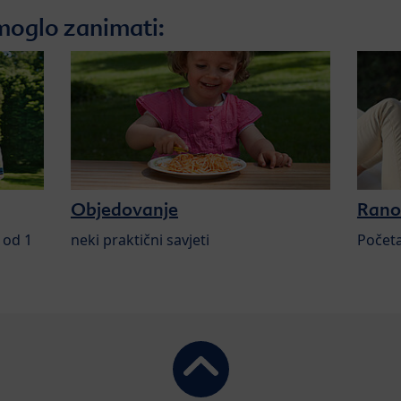
moglo zanimati:
Objedovanje
Rano 
 od 1
neki praktični savjeti
Počet