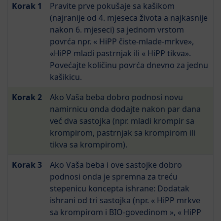
Korak 1
Pravite prve pokušaje sa kašikom
(najranije od 4. mjeseca života a najkasnije
nakon 6. mjeseci) sa jednom vrstom
povrća npr. « HiPP čiste-mlade-mrkve»,
«HiPP mladi pastrnjak ili « HiPP tikva».
Povećajte količinu povrća dnevno za jednu
kašikicu.
Korak 2
Ako Vaša beba dobro podnosi novu
namirnicu onda dodajte nakon par dana
već dva sastojka (npr. mladi krompir sa
krompirom, pastrnjak sa krompirom ili
tikva sa krompirom).
Korak 3
Ako Vaša beba i ove sastojke dobro
podnosi onda je spremna za treću
stepenicu koncepta ishrane: Dodatak
ishrani od tri sastojka (npr. « HiPP mrkve
sa krompirom i BIO-govedinom », « HiPP