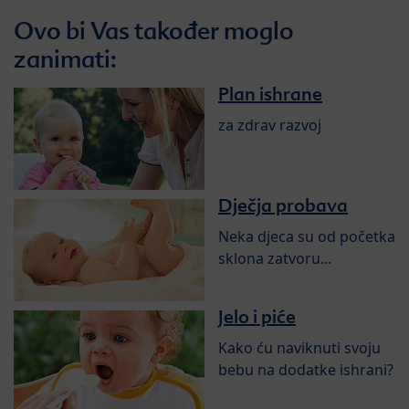
Ovo bi Vas također moglo
zanimati:
Plan ishrane
za zdrav razvoj
Dječja probava
Neka djeca su od početka
sklona zatvoru...
Jelo i piće
Kako ću naviknuti svoju
bebu na dodatke ishrani?