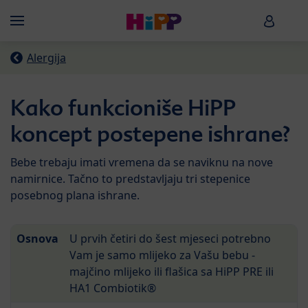
Skip to main content
HiPP B
Menü
Alergija
Kako funkcioniše HiPP
koncept postepene ishrane?
Bebe trebaju imati vremena da se naviknu na nove
namirnice. Tačno to predstavljaju tri stepenice
posebnog plana ishrane.
Osnova
U prvih četiri do šest mjeseci potrebno
Vam je samo mlijeko za Vašu bebu -
majčino mlijeko ili flašica sa HiPP PRE ili
HA1 Combiotik®