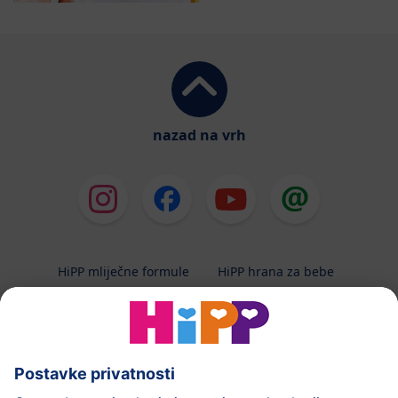
nazad na vrh
HiPP mliječne formule
HiPP hrana za bebe
HiPP Kinder
HiPP njega
HiPP trudnoća
Terapeutska dijeta
Zaštita podataka i upute za korištenj