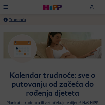
Skip to main content
HiPP B
Menü
Trudnoća
Kalendar trudnoće: sve o
putovanju od začeća do
rođenja djeteta
Planirate trudnoću ili već očekujete dijete? Naš HiPP