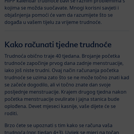
HiPP kalendar trudnoće bavi se raznim problemima s
kojima se možda suočavate. Mnogi korisni savjeti i
objašnjenja pomoći će vam da razumijete što se
događa u vašem tijelu za vrijeme trudnoće.
Kako računati tjedne trudnoće
Trudnoća obično traje 40 tjedana. Brojanje početka
trudnoće započinje prvog dana zadnje menstruacije,
iako još niste trudni. Ovaj način računanja početka
trudnoće se uzima zato što se ne može točno znati kad
se začeće dogodilo, ali vi točno znate dan svoje
posljednje menstruacije. Krajem drugog tjedna nakon
početka menstruacije ovulirate i jajna stanica bude
oplođena. Devet mjeseci kasnije, vaše dijete će se
roditi.
Brzo ćete se upoznati s tim kako se računa vaša
trudnoća (npr. tjedan 4+3). Uvijek se mjeri na točan