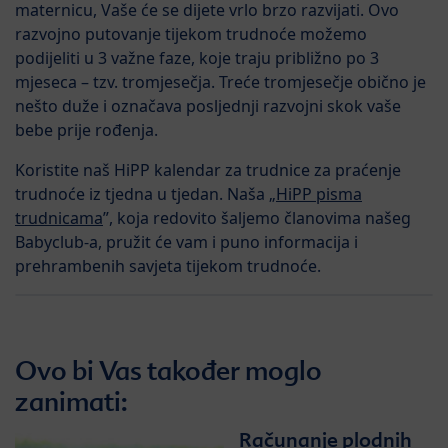
maternicu, Vaše će se dijete vrlo brzo razvijati. Ovo
razvojno putovanje tijekom trudnoće možemo
podijeliti u 3 važne faze, koje traju približno po 3
mjeseca – tzv. tromjesečja. Treće tromjesečje obično je
nešto duže i označava posljednji razvojni skok vaše
bebe prije rođenja.
Koristite naš HiPP kalendar za trudnice za praćenje
trudnoće iz tjedna u tjedan. Naša „
HiPP pisma
trudnicama
”, koja redovito šaljemo članovima našeg
Babyclub-a, pružit će vam i puno informacija i
prehrambenih savjeta tijekom trudnoće.
Ovo bi Vas također moglo
zanimati:
Računanje plodnih