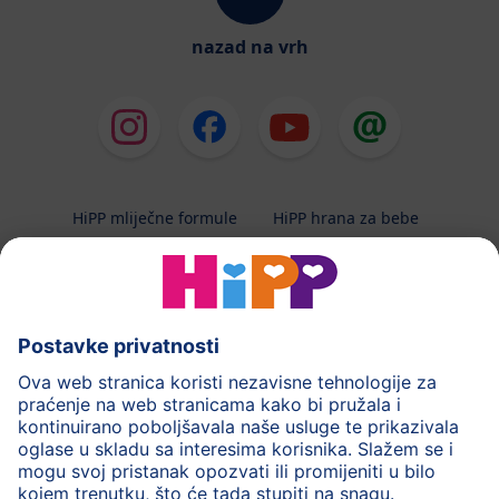
nazad na vrh
HiPP mliječne formule
HiPP hrana za bebe
HiPP Kinder
HiPP njega
HiPP trudnoća
Terapeutska dijeta
Zaštita podataka i upute za korištenj
Uvjeti korištenja
Impressum
Kontakt
O HiPP-u