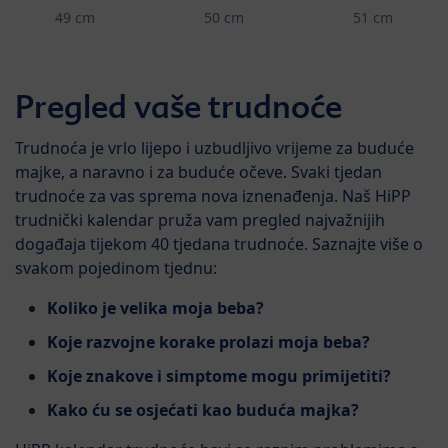
49 cm
50 cm
51 cm
Pregled vaše trudnoće
Trudnoća je vrlo lijepo i uzbudljivo vrijeme za buduće
majke, a naravno i za buduće očeve. Svaki tjedan
trudnoće za vas sprema nova iznenađenja. Naš HiPP
trudnički kalendar pruža vam pregled najvažnijih
događaja tijekom 40 tjedana trudnoće. Saznajte više o
svakom pojedinom tjednu:
Koliko je velika moja beba?
Koje razvojne korake prolazi moja beba?
Koje znakove i simptome mogu primijetiti?
Kako ću se osjećati kao buduća majka?