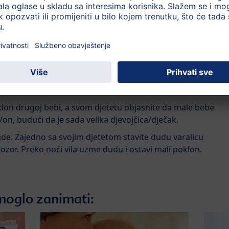
iknu od dude varalice između drugog i trećeg rođendana,
epce u određenoj dobi. Također, pitajte svog pedijatra ili
ca starija, odvikavanje od dude varalice može biti teže, ali 
 nekoliko metoda koje Vama i Vašem djetetu mogu pomoći
 vrijeme korištenja dude varalice ili ograničite na određeno
vanja).
klon drugoj bebi, a svom djetetu objasnite da male bebe
on, budući da je sada velika djevojčica/dječak.
ude. Zajedno sa svojim djetetom stavite dudu varalicu
prozor. Preko noći vila uzme dudu i ostavi mali poklon.
moglo zanimati: