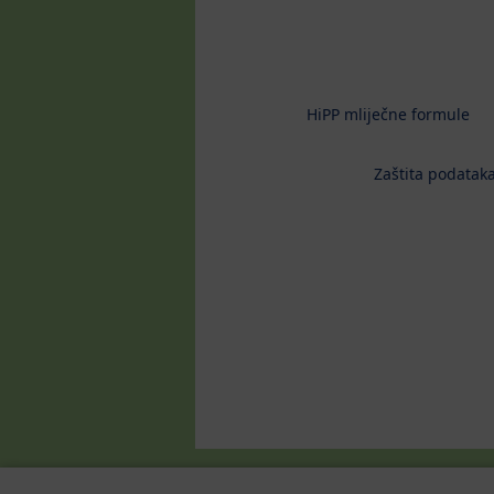
HiPP mliječne formule
Zaštita podataka