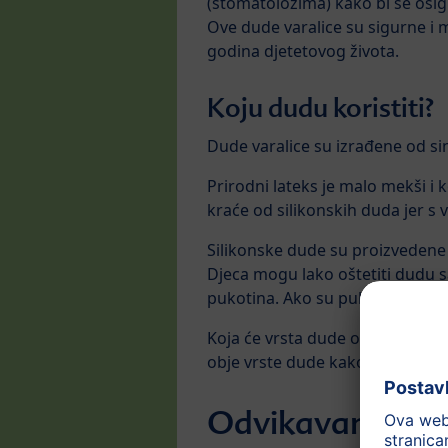
(stomatolozima) kako bi se osigu
Ove dude varalice su sigurne i 
godina djetetovog života.
Koju dudu koristiti?
Dude varalice su izrađene od sin
Prirodni lateks je malo mekši i 
kraće od silikonskih duda jer 
Silikonske dude su proizvedene 
Djeca mogu lako oštetiti dudu 
pukotina. Ako su pukotine vidlji
Koja će vrsta dude odgovarati 
obje vrste dude kako bi vidjeli 
Odvikavanje od