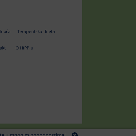
dnoća
Terapeutska dijeta
akt
O HiPP-u
jte u mnogim pogodnostima!