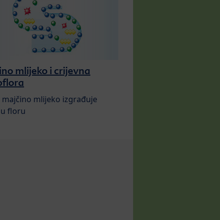
no mlijeko i crijevna
flora
majčino mlijeko izgrađuje
nu floru