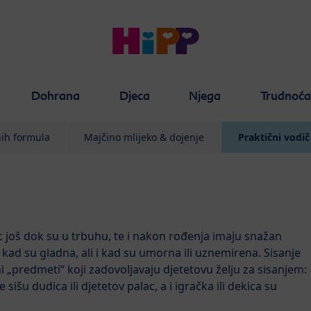
Dohrana
Djeca
Njega
Trudnoć
nih formula
Majčino mlijeko & dojenje
Praktični vodič
c još dok su u trbuhu, te i nakon rođenja imaju snažan
i kad su gladna, ali i kad su umorna ili uznemirena. Sisanje
ni „predmeti“ koji zadovoljavaju djetetovu želju za sisanjem:
sišu dudica ili djetetov palac, a i igračka ili dekica su