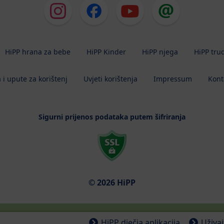
HiPP hrana za bebe
HiPP Kinder
HiPP njega
HiPP tru
 i upute za korištenj
Uvjeti korištenja
Impressum
Kont
Sigurni prijenos podataka putem šifriranja
© 2026 HiPP
HiPP dječja aplikacija
Uživa