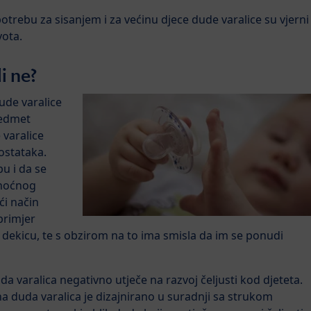
potrebu za sisanjem i za većinu djece dude varalice su vjerni
vota.
i ne?
ude varalice
predmet
 varalice
ostataka.
u i da se
 noćnog
ći način
primjer
i dekicu, te s obzirom na to ima smisla da im se ponudi
a varalica negativno utječe na razvoj čeljusti kod djeteta.
a duda varalica je dizajnirano u suradnji sa strukom