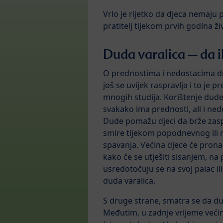
Vrlo je rijetko da djeca nemaju 
pratitelj tijekom prvih godina ži
Duda varalica – da il
O prednostima i nedostacima d
još se uvijek raspravlja i to je 
mnogih studija. Korištenje dude
svakako ima prednosti, ali i ned
Dude pomažu djeci da brže zasp
smire tijekom popodnevnog ili
spavanja. Većina djece će prona
kako će se utješiti sisanjem, na 
usredotočuju se na svoj palac il
duda varalica.
S druge strane, smatra se da dud
Međutim, u zadnje vrijeme većin