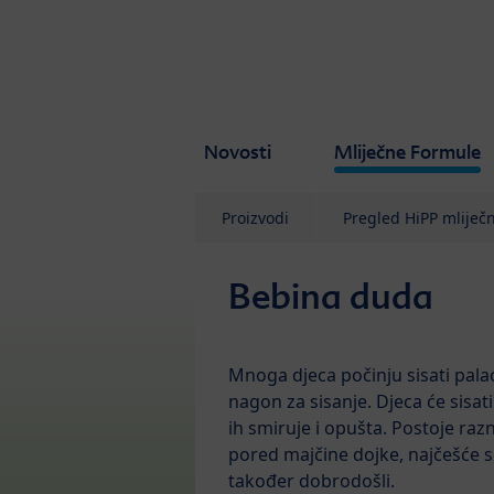
Skip to main content
Novosti
Mliječne Formule
Proizvodi
Pregled HiPP mliječ
Bebina duda
Mnoga djeca počinju sisati pala
nagon za sisanje. Djeca će sisat
ih smiruje i opušta. Postoje raz
pored majčine dojke, najčešće se 
također dobrodošli.