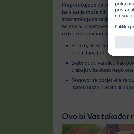
Preporučuje se da se djeca odv
jer sisanje može biti štetno za n
stomatologa za savjet. Kad su dje
ne mora. U nastavku pronađite
u ovom izazovnom razdoblju:
Polako, ali stalno smanjujte
doba dana (npr. vrijeme spa
Dajte dudu varalicu kao po
trebaju više dudu nego ona/
Dogovorite posjet vile za d
ispred ulaznih vrata ili na 
Ovo bi Vas također 