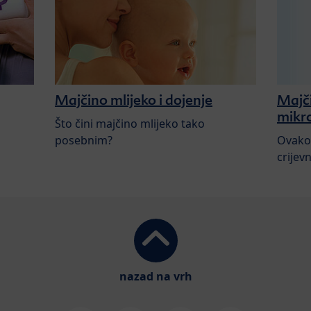
Majčino mlijeko i dojenje
Majči
mikro
Što čini majčino mlijeko tako
posebnim?
Ovako 
crijev
nazad na vrh