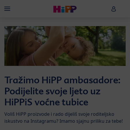
Skip to main content
HiPP B
Menü
Tražimo HiPP ambasadore:
Podijelite svoje ljeto uz
HiPPiS voćne tubice
Voliš HiPP proizvode i rado dijeliš svoje roditeljsko
iskustvo na Instagramu? Imamo sjajnu priliku za tebe!