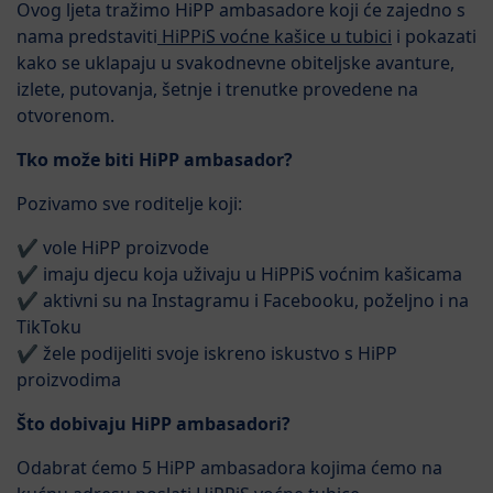
Ovog ljeta tražimo HiPP ambasadore koji će zajedno s
nama predstaviti
HiPPiS voćne kašice u tubici
i pokazati
kako se uklapaju u svakodnevne obiteljske avanture,
izlete, putovanja, šetnje i trenutke provedene na
otvorenom.
Tko može biti HiPP ambasador?
Pozivamo sve roditelje koji:
✔️ vole HiPP proizvode
✔️ imaju djecu koja uživaju u HiPPiS voćnim kašicama
✔️ aktivni su na Instagramu i Facebooku, poželjno i na
TikToku
✔️ žele podijeliti svoje iskreno iskustvo s HiPP
proizvodima
Što dobivaju HiPP ambasadori?
Odabrat ćemo 5 HiPP ambasadora kojima ćemo na