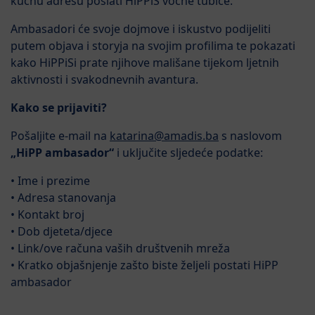
kućnu adresu poslati HiPPiS voćne tubice.
Ambasadori će svoje dojmove i iskustvo podijeliti
putem objava i storyja na svojim profilima te pokazati
kako HiPPiSi prate njihove mališane tijekom ljetnih
aktivnosti i svakodnevnih avantura.
Kako se prijaviti?
Pošaljite e-mail na
katarina@amadis.ba
s naslovom
„HiPP ambasador“
i uključite sljedeće podatke:
• Ime i prezime
• Adresa stanovanja
• Kontakt broj
• Dob djeteta/djece
• Link/ove računa vaših društvenih mreža
• Kratko objašnjenje zašto biste željeli postati HiPP
ambasador