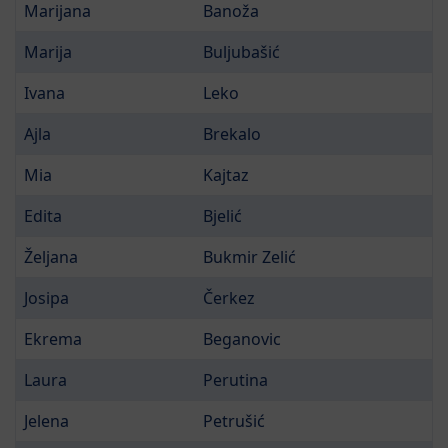
Marijana
Banoža
Marija
Buljubašić
Ivana
Leko
Ajla
Brekalo
Mia
Kajtaz
Edita
Bjelić
Željana
Bukmir Zelić
Josipa
Čerkez
Ekrema
Beganovic
Laura
Perutina
Jelena
Petrušić