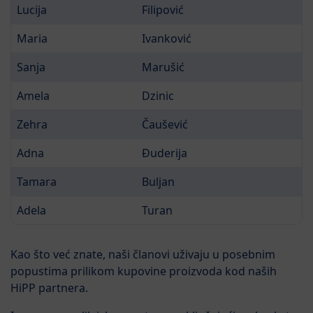
Lucija
Filipović
Maria
Ivanković
Sanja
Marušić
Amela
Dzinic
Zehra
Čaušević
Adna
Ðuderija
Tamara
Buljan
Adela
Turan
Kao što već znate, naši članovi uživaju u posebnim
popustima prilikom kupovine proizvoda kod naših
HiPP partnera.