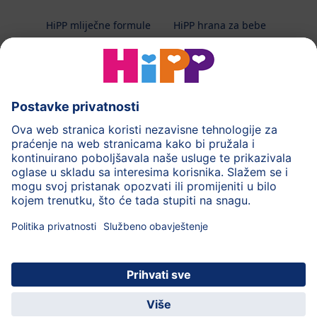
HiPP mliječne formule
HiPP hrana za bebe
HiPP Kinder
HiPP njega
HiPP trudnoća
Terapeutska dijeta
Zaštita podataka i upute za korištenj
Uvjeti korištenja
Impressum
Kontakt
O HiPP-u
Sigurni prijenos podataka putem šifriranja
HiPP dječja
Uživajte u mnogim
© 2026 HiPP