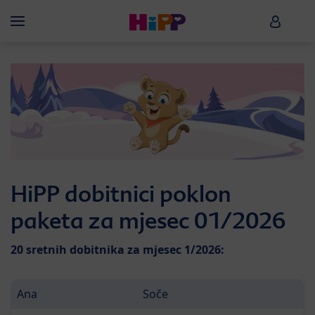
Skip to main content
HiPP B
Menü
HiPP dobitnici poklon
paketa za mjesec 01/2026
20 sretnih dobitnika za mjesec 1/2026:
Ana
Soče