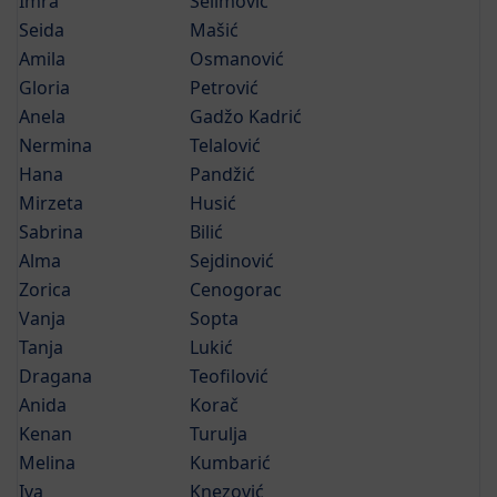
Imra
Selimović
Seida
Mašić
Amila
Osmanović
Gloria
Petrović
Anela
Gadžo Kadrić
Nermina
Telalović
Hana
Pandžić
Mirzeta
Husić
Sabrina
Bilić
Alma
Sejdinović
Zorica
Cenogorac
Vanja
Sopta
Tanja
Lukić
Dragana
Teofilović
Anida
Korač
Kenan
Turulja
Melina
Kumbarić
Iva
Knezović