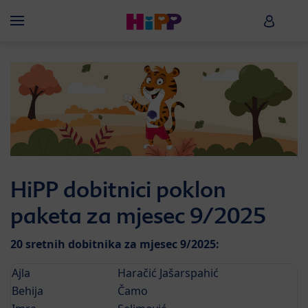
Skip to main content
HiPP B
Menü
HiPP dobitnici poklon
paketa za mjesec 9/2025
20 sretnih dobitnika za mjesec 9/2025:
Ajla
Haračić Jašarspahić
Behija
Čamo