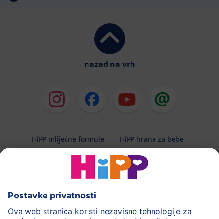
nazad na vrh
HiPP mliječne formule
HiPP hrana za bebe
HiPP Kinder
HiPP njega
HiPP trudnoća
Terapeutska dijeta
Zaštita podataka i upute za korištenj
Uvjeti korištenja
Impressum
Kontakt