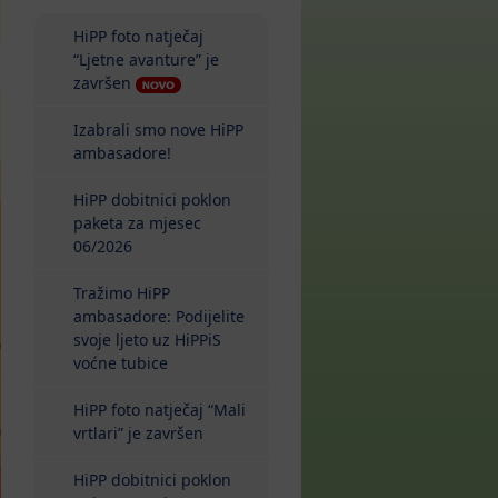
HiPP foto natječaj
“Ljetne avanture” je
završen
Izabrali smo nove HiPP
ambasadore!
HiPP dobitnici poklon
paketa za mjesec
06/2026
Tražimo HiPP
ambasadore: Podijelite
svoje ljeto uz HiPPiS
voćne tubice
HiPP foto natječaj “Mali
vrtlari” je završen
HiPP dobitnici poklon