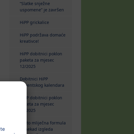
“Slatke snježne
uspomene” je završen
HiPP grickalice
HiPP podržava domaće
kreativce!
HiPP dobitnici poklon
paketa za mjesec
12/2025
Dobitnici HiPP
Adventskog kalendara
HiPP dobitnici poklon
paketa za mjesec
11/2025
Zašto mliječna formula
ponekad izgleda