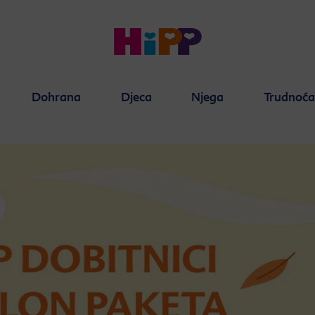
Dohrana
Djeca
Njega
Trudnoć