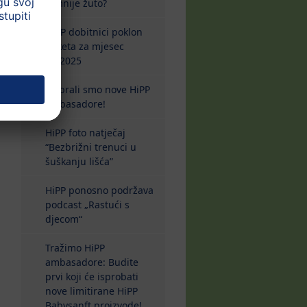
tamnije žuto?
HiPP dobitnici poklon
paketa za mjesec
10/2025
Izabrali smo nove HiPP
ambasadore!
HiPP foto natječaj
“Bezbrižni trenuci u
šuškanju lišća”
HiPP ponosno podržava
podcast „Rastući s
djecom“
Tražimo HiPP
ambasadore: Budite
prvi koji će isprobati
nove limitirane HiPP
Babysanft proizvode!