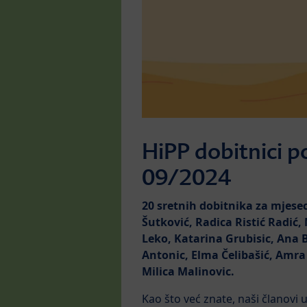
HiPP dobitnici 
09/2024
20 sretnih dobitnika za mjese
Šutković, Radica Ristić Radić
Leko, Katarina Grubisic, Ana B
Antonic, Elma Čelibašić, Amra 
Milica Malinovic.
Kao što već znate, naši članov