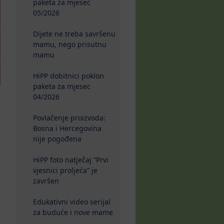
paketa za mjesec
05/2026
Dijete ne treba savršenu
mamu, nego prisutnu
mamu
HiPP dobitnici poklon
paketa za mjesec
04/2026
Povlačenje proizvoda:
Bosna i Hercegovina
nije pogođena
HiPP foto natječaj “Prvi
vjesnici proljeća” je
završen
Edukativni video serijal
za buduće i nove mame