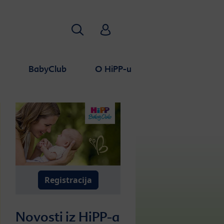
Traži
HiPP Babyclub
a
BabyClub
O HiPP-u
Registracija
Novosti iz HiPP-a