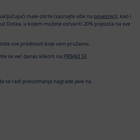
uključujući male obrte (saznajte više na
poveznici
), kao i
t Dotea, u kojem možete ostvariti 20% popusta na sve
ristite sve prednosti koje vam pružamo.
avite se već danas klikom na
PRIJAVI SE
da se radi preuzimanja nagrade jave na