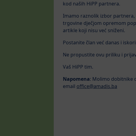
kod naših HiPP partnera.
Imamo raznolik izbor partnera, 
trgovine dječjom opremom popu
artikle koji nisu već sniženi.
Postanite član već danas i isko
Ne propustite ovu priliku i prij
Vaš HiPP tim.
Napomena
: Molimo dobitnike 
email
office@amadis.ba