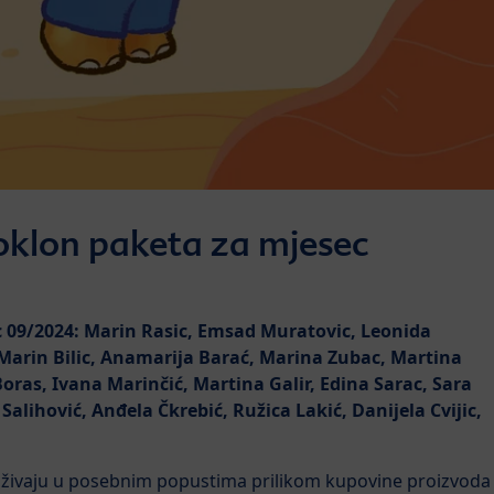
poklon paketa za mjesec
c 09/2024: Marin Rasic, Emsad Muratovic, Leonida
, Marin Bilic, Anamarija Barać, Marina Zubac, Martina
oras, Ivana Marinčić, Martina Galir, Edina Sarac, Sara
Salihović, Anđela Čkrebić, Ružica Lakić, Danijela Cvijic,
i uživaju u posebnim popustima prilikom kupovine proizvoda