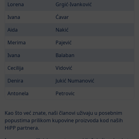
Lorena
Grgić-Ivanković
Ivana
Ćavar
Aida
Nakić
Merima
Pajević
Ivana
Balaban
Cecilija
Vidović
Denira
Jukić Numanović
Antonela
Petrovic
Kao što već znate, naši članovi uživaju u posebnim
popustima prilikom kupovine proizvoda kod naših
HiPP partnera.