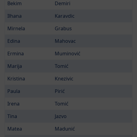
Bekim
Demiri
Ilhana
Karavdic
Mirnela
Grabus
Edina
Mahovac
Ermina
Muminović
Marija
Tomić
Kristina
Knezivic
Paula
Pirić
Irena
Tomić
Tina
Jazvo
Matea
Madunić