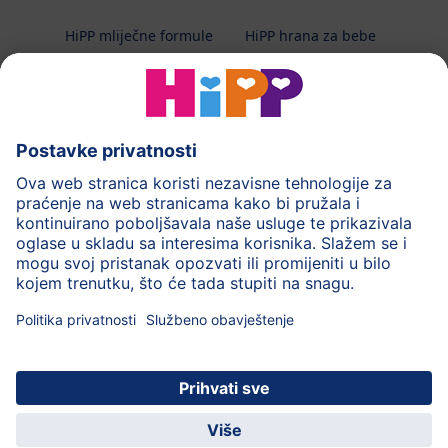
HiPP mliječne formule
HiPP hrana za bebe
HiPP Kinder
HiPP njega
HiPP trudnoća
Terapeutska dijeta
Zaštita podataka i upute za korištenj
Uvjeti korištenja
Impressum
Kontakt
O HiPP-u
Sigurni prijenos podataka putem šifriranja
HiPP dječja
Uživajte u mnogim
© 2026 HiPP