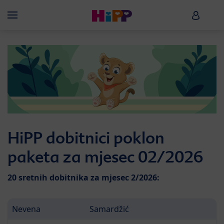
Skip to main content
HiPP B
Menü
HiPP dobitnici poklon
paketa za mjesec 02/2026
20 sretnih dobitnika za mjesec 2/2026:
Nevena
Samardžić