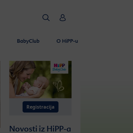
Traži
HiPP Babyclub
a
BabyClub
O HiPP-u
Registracija
Novosti iz HiPP-a