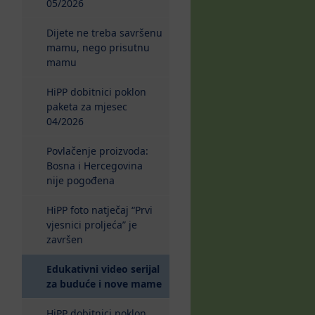
05/2026
Dijete ne treba savršenu
mamu, nego prisutnu
mamu
HiPP dobitnici poklon
paketa za mjesec
04/2026
Povlačenje proizvoda:
Bosna i Hercegovina
nije pogođena
HiPP foto natječaj “Prvi
vjesnici proljeća” je
završen
Edukativni video serijal
(current)
za buduće i nove mame
HiPP dobitnici poklon