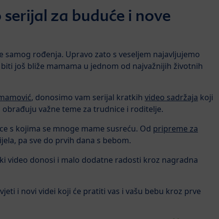
 serijal za buduće i nove
ije samog rođenja. Upravo zato s veseljem najavljujemo
biti još bliže mamama u jednom od najvažnijih životnih
Imamović
, donosimo vam serijal kratkih
video sadržaja
koji
 obrađuju važne teme za trudnice i roditelje.
mice s kojima se mnoge mame susreću. Od
pripreme za
tijela, pa sve do prvih dana s bebom.
ki video donosi i malo dodatne radosti kroz nagradna
eti i novi videi koji će pratiti vas i vašu bebu kroz prve