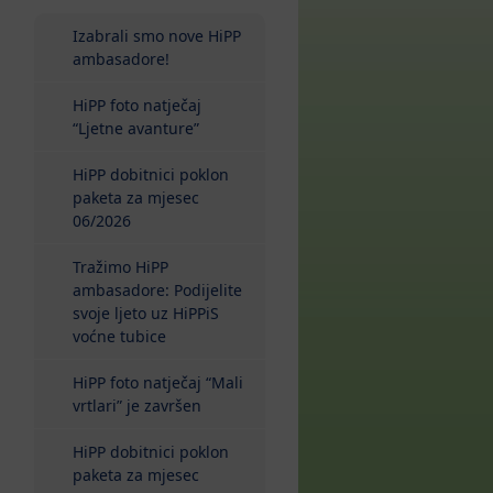
Izabrali smo nove HiPP
ambasadore!
HiPP foto natječaj
“Ljetne avanture”
HiPP dobitnici poklon
paketa za mjesec
06/2026
Tražimo HiPP
ambasadore: Podijelite
svoje ljeto uz HiPPiS
voćne tubice
HiPP foto natječaj “Mali
vrtlari” je završen
HiPP dobitnici poklon
paketa za mjesec