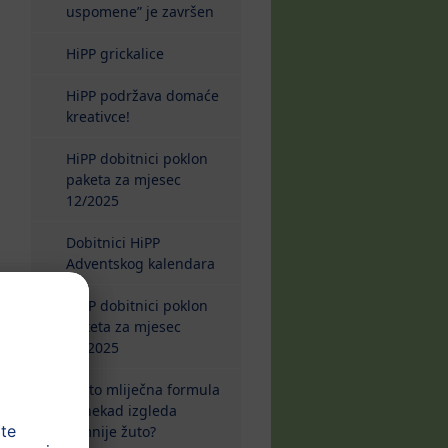
uspomene” je završen
HiPP grickalice
HiPP podržava domaće
kreativce!
HiPP dobitnici poklon
paketa za mjesec
12/2025
Dobitnici HiPP
Adventskog kalendara
HiPP dobitnici poklon
paketa za mjesec
11/2025
Zašto mliječna formula
ponekad izgleda
tamnije žuto?