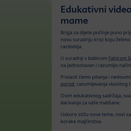
Edukativni video
mame
Briga za dijete počinje puno pr
novu suradnju kroz koju želimo 
razdoblja.
U suradnji s babicom
Fahirom 
na jednostavan i razumljiv način
Prolazit ćemo pitanja i nedou
porod
, razumijevanja vlastitog 
Osim edukativnog sadržaja, sva
darivanja za vaše mališane.
Uskoro stižu nove teme, novi savj
korake majčinstva.