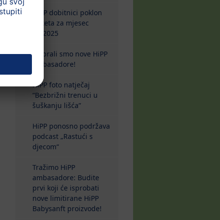
HiPP dobitnici poklon
paketa za mjesec
10/2025
Izabrali smo nove HiPP
ambasadore!
HiPP foto natječaj
“Bezbrižni trenuci u
šuškanju lišća”
HiPP ponosno podržava
podcast „Rastući s
djecom“
Tražimo HiPP
ambasadore: Budite
prvi koji će isprobati
nove limitirane HiPP
Babysanft proizvode!