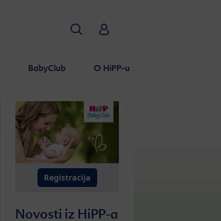
Traži
HiPP Babyclub
a
BabyClub
O HiPP-u
Registracija
Novosti iz HiPP-a