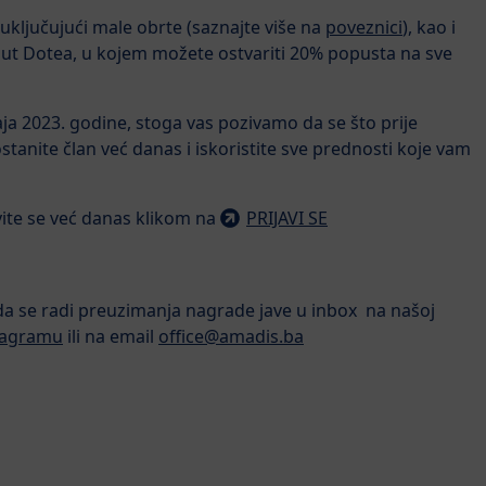
uključujući male obrte (saznajte više na
poveznici
), kao i
t Dotea, u kojem možete ostvariti 20% popusta na sve
aja 2023. godine, stoga vas pozivamo da se što prije
ostanite član već danas i iskoristite sve prednosti koje vam
avite se već danas klikom na
PRIJAVI SE
da se radi preuzimanja nagrade jave u inbox na našoj
tagramu
ili na email
office@amadis.ba