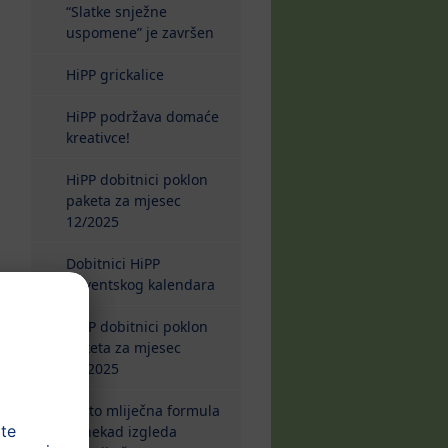
“Slatke snježne
uspomene” je završen
HiPP grickalice
HiPP podržava domaće
kreativce!
HiPP dobitnici poklon
paketa za mjesec
12/2025
Dobitnici HiPP
Adventskog kalendara
HiPP dobitnici poklon
paketa za mjesec
11/2025
Zašto mliječna formula
ponekad izgleda