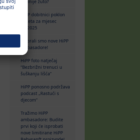
tamnije žuto?
HiPP dobitnici poklon
paketa za mjesec
10/2025
Izabrali smo nove HiPP
ambasadore!
HiPP foto natječaj
“Bezbrižni trenuci u
šuškanju lišća”
HiPP ponosno podržava
podcast „Rastući s
djecom“
Tražimo HiPP
ambasadore: Budite
prvi koji će isprobati
nove limitirane HiPP
Babysanft proizvode!