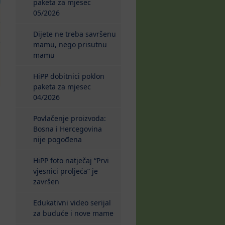
paketa za mjesec
05/2026
Dijete ne treba savršenu
mamu, nego prisutnu
mamu
HiPP dobitnici poklon
paketa za mjesec
04/2026
Povlačenje proizvoda:
Bosna i Hercegovina
nije pogođena
HiPP foto natječaj “Prvi
vjesnici proljeća” je
završen
Edukativni video serijal
za buduće i nove mame