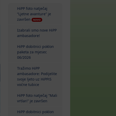
HiPP foto natječaj
“Ljetne avanture” je
završen
Izabrali smo nove HiPP
ambasadore!
HiPP dobitnici poklon
paketa za mjesec
06/2026
Tražimo HiPP
ambasadore: Podijelite
svoje ljeto uz HiPPiS
voćne tubice
HiPP foto natječaj “Mali
vrtlari” je završen
HiPP dobitnici poklon