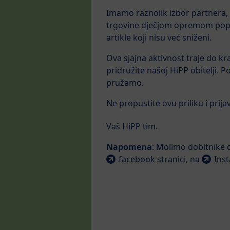
Imamo raznolik izbor partnera, 
trgovine dječjom opremom popu
artikle koji nisu već sniženi.
Ova sjajna aktivnost traje do kr
pridružite našoj HiPP obitelji. P
pružamo.
Ne propustite ovu priliku i prij
Vaš HiPP tim.
Napomena
: Molimo dobitnike 
facebook stranici
, na
Ins