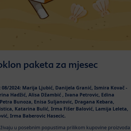
poklon paketa za mjesec
c 08/2024:
Marija Ljubić, Danijela Granić, Ismira Kovač -
ina Hadžić, Alisa Džambić , Ivana Petrovic, Edina
 Petra Bunoza, Enisa Suljanovic, Dragana Kebara,
tica, Katarina Bulić, Irma Fišer Balović, Lamija Leleta,
vić, Irma Baberovic Hasecic.
i uživaju u posebnim popustima prilikom kupovine proizvoda