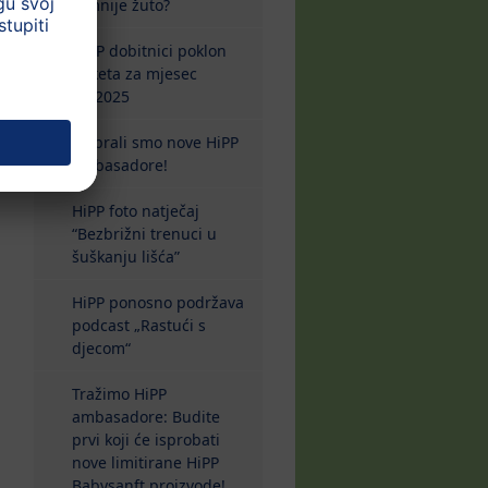
tamnije žuto?
HiPP dobitnici poklon
paketa za mjesec
10/2025
Izabrali smo nove HiPP
ambasadore!
HiPP foto natječaj
“Bezbrižni trenuci u
šuškanju lišća”
HiPP ponosno podržava
podcast „Rastući s
djecom“
Tražimo HiPP
ambasadore: Budite
prvi koji će isprobati
nove limitirane HiPP
Babysanft proizvode!