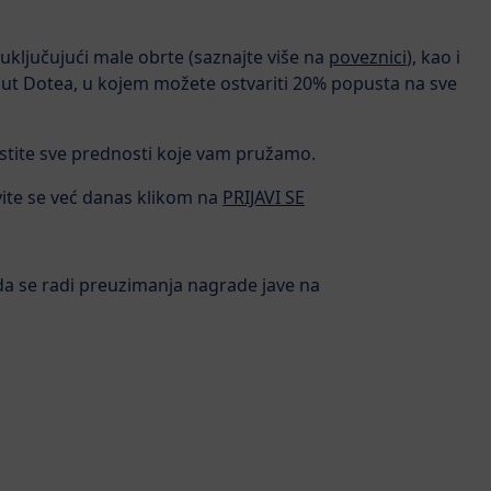
uključujući male obrte (saznajte više na
poveznici
), kao i
t Dotea, u kojem možete ostvariti 20% popusta na sve
ristite sve prednosti koje vam pružamo.
avite se već danas klikom na
PRIJAVI SE
da se radi preuzimanja nagrade jave na