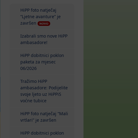
HiPP foto natječaj
“Ljetne avanture” je
završen
Izabrali smo nove HiPP
ambasadore!
HiPP dobitnici poklon
paketa za mjesec
06/2026
Tražimo HiPP
ambasadore: Podijelite
svoje ljeto uz HiPPiS
voćne tubice
HiPP foto natječaj “Mali
vrtlari” je završen
HiPP dobitnici poklon