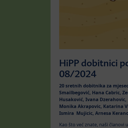
HiPP dobitnici 
08/2024
20 sretnih dobitnika za mjese
Smailbegović, Hana Cabric, Zer
Husaković, Ivana Dzerahovic,
Monika Akrapovic, Katarina Vis
Ismira Mujicic, Arnesa Kerano
Kao što već znate, naši članov