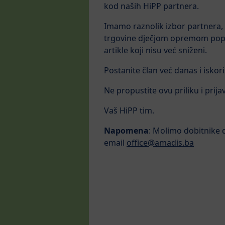
kod naših HiPP partnera.
Imamo raznolik izbor partnera, 
trgovine dječjom opremom popu
artikle koji nisu već sniženi.
Postanite član već danas i isko
Ne propustite ovu priliku i prij
Vaš HiPP tim.
Napomena
: Molimo dobitnike 
email
office@amadis.ba