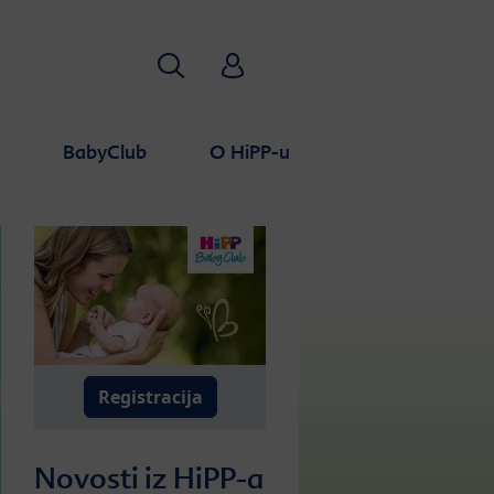
Traži
HiPP Babyclub
a
BabyClub
O HiPP-u
Registracija
Novosti iz HiPP-a