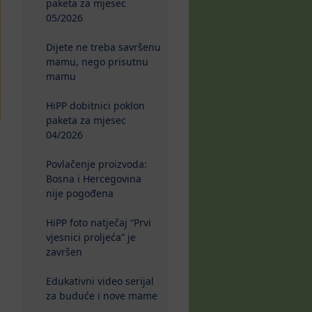
paketa za mjesec
05/2026
Dijete ne treba savršenu
mamu, nego prisutnu
mamu
HiPP dobitnici poklon
paketa za mjesec
04/2026
Povlačenje proizvoda:
Bosna i Hercegovina
nije pogođena
HiPP foto natječaj “Prvi
vjesnici proljeća” je
završen
Edukativni video serijal
za buduće i nove mame