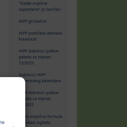
“Slatke snježne
uspomene” je završen
HiPP grickalice
HiPP podržava domaće
kreativce!
HiPP dobitnici poklon
paketa za mjesec
12/2025
Dobitnici HiPP
Adventskog kalendara
HiPP dobitnici poklon
paketa za mjesec
11/2025
Zašto mliječna formula
ponekad izgleda