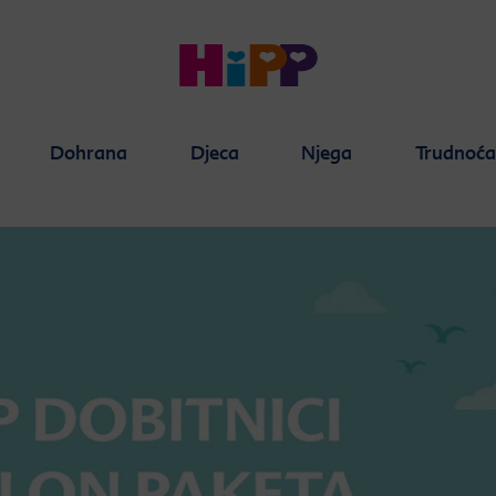
Dohrana
Djeca
Njega
Trudnoć