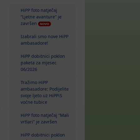
HiPP foto natječaj
“Ljetne avanture” je
završen
Izabrali smo nove HiPP
ambasadore!
HiPP dobitnici poklon
paketa za mjesec
06/2026
Tražimo HiPP
ambasadore: Podijelite
svoje ljeto uz HiPPiS
voćne tubice
e
HiPP foto natječaj “Mali
vrtlari” je završen
HiPP dobitnici poklon