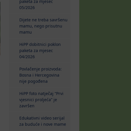
paketa za mjesec
05/2026
Dijete ne treba savršenu
mamu, nego prisutnu
mamu
HiPP dobitnici poklon
paketa za mjesec
04/2026
Povlačenje proizvoda:
Bosna i Hercegovina
nije pogođena
HiPP foto natječaj “Prvi
vjesnici proljeća” je
završen
Edukativni video serijal
za buduće i nove mame