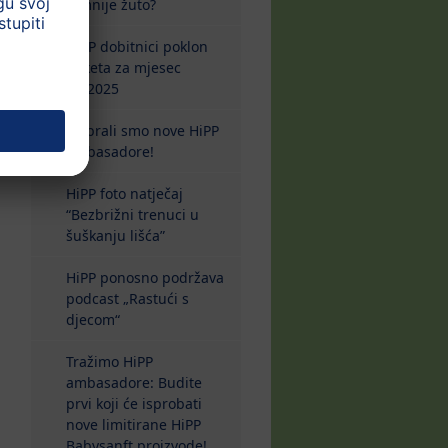
tamnije žuto?
HiPP dobitnici poklon
paketa za mjesec
10/2025
Izabrali smo nove HiPP
ambasadore!
HiPP foto natječaj
“Bezbrižni trenuci u
šuškanju lišća”
HiPP ponosno podržava
podcast „Rastući s
djecom“
Tražimo HiPP
ambasadore: Budite
prvi koji će isprobati
nove limitirane HiPP
Babysanft proizvode!