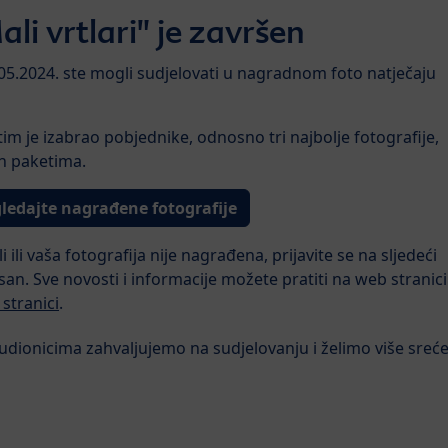
li vrtlari" je završen
05.2024. ste mogli sudjelovati u nagradnom foto natječaju
 tim je izabrao pobjednike, odnosno tri najbolje fotografije,
n paketima.
ledajte nagrađene fotografije
 ili vaša fotografija nije nagrađena, prijavite se na sljedeći
isan. Sve novosti i informacije možete pratiti na web stranici
stranici
.
udionicima zahvaljujemo na sudjelovanju i želimo više sreć