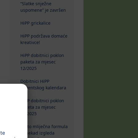
“Slatke snježne
uspomene” je završen
HiPP grickalice
HiPP podržava domaće
kreativce!
HiPP dobitnici poklon
paketa za mjesec
12/2025
Dobitnici HiPP
Adventskog kalendara
HiPP dobitnici poklon
paketa za mjesec
11/2025
Zašto mliječna formula
ponekad izgleda