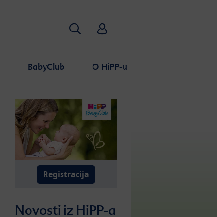
Traži
HiPP Babyclub
a
BabyClub
O HiPP-u
Registracija
Novosti iz HiPP-a