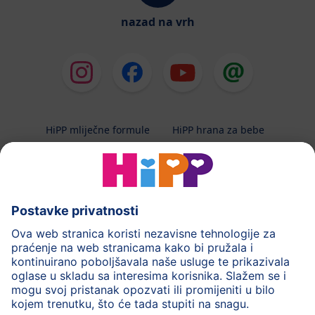
nazad na vrh
HiPP mliječne formule
HiPP hrana za bebe
HiPP Kinder
HiPP njega
HiPP trudnoća
Terapeutska dijeta
Zaštita podataka i upute za korištenj
Uvjeti korištenja
Impressum
Kontakt
O HiPP-u