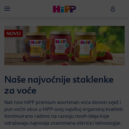
Skip to main content
HiPP B
Menü
Naše najvoćnije staklenke
za voće
Naš novi HiPP premium asortiman voća donosi svjež i
pun voćni okus u HiPP-ovoj najvišoj organskoj kvaliteti.
Kontinuirano radimo na razvoju novih ideja koje
odražavaju najnovija znanstvena otkrića i tehnologije.