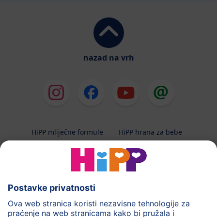
nazad na vrh
HiPP mliječne formule
HiPP hrana za bebe
HiPP Kinder
HiPP njega
HiPP trudnoća
Terapeutska dijeta
Zaštita podataka i upute za korištenj
Uvjeti korištenja
Impressum
Kontakt