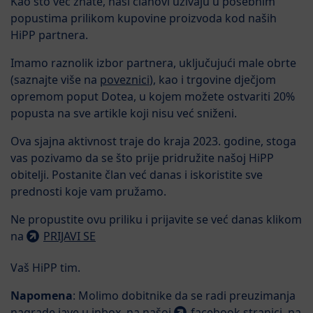
Kao što već znate, naši članovi uživaju u posebnim
popustima prilikom kupovine proizvoda kod naših
HiPP partnera.
Imamo raznolik izbor partnera, uključujući male obrte
(saznajte više na
poveznici
), kao i trgovine dječjom
opremom poput Dotea, u kojem možete ostvariti 20%
popusta na sve artikle koji nisu već sniženi.
Ova sjajna aktivnost traje do kraja 2023. godine, stoga
vas pozivamo da se što prije pridružite našoj HiPP
obitelji. Postanite član već danas i iskoristite sve
prednosti koje vam pružamo.
Ne propustite ovu priliku i prijavite se već danas klikom
na
PRIJAVI SE
Vaš HiPP tim.
Napomena
: Molimo dobitnike da se radi preuzimanja
nagrade jave u inbox na našoj
facebook stranici
, na