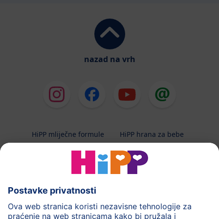
nazad na vrh
HiPP mliječne formule
HiPP hrana za bebe
HiPP Kinder
HiPP njega
HiPP trudnoća
Terapeutska dijeta
Zaštita podataka i upute za korištenj
Uvjeti korištenja
Impressum
Kontakt