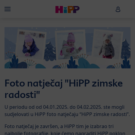
Skip to main content
HiPP B
Menü
Foto natječaj "HiPP zimske
radosti"
U periodu od od 04.01.2025. do 04.02.2025. ste mogli
sudjelovati u HiPP foto natječaju “HiPP zimske radosti”.
Foto natječaj je završen, a HiPP tim je izabrao tri
najbolje fotografije, koje ćemo nagraditi HiPP poklon