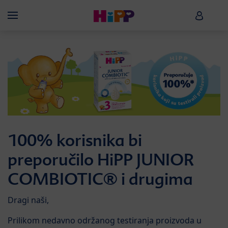
Skip to main content
HiPP B
Menü
100% korisnika bi
preporučilo HiPP JUNIOR
COMBIOTIC® i drugima
Dragi naši,
Prilikom nedavno održanog testiranja proizvoda u