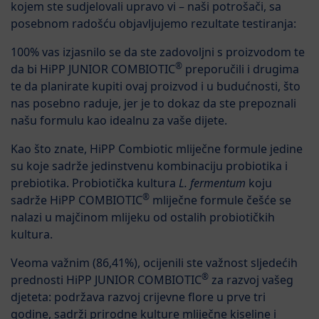
kojem ste sudjelovali upravo vi – naši potrošači, sa
posebnom radošću objavljujemo rezultate testiranja:
100% vas izjasnilo se da ste zadovoljni s proizvodom te
®
da bi HiPP JUNIOR COMBIOTIC
preporučili i drugima
te da planirate kupiti ovaj proizvod i u budućnosti, što
nas posebno raduje, jer je to dokaz da ste prepoznali
našu formulu kao idealnu za vaše dijete.
Kao što znate, HiPP Combiotic mliječne formule jedine
su koje sadrže jedinstvenu kombinaciju probiotika i
prebiotika. Probiotička kultura
L. fermentum
koju
®
sadrže HiPP COMBIOTIC
mliječne formule češće se
nalazi u majčinom mlijeku od ostalih probiotičkih
kultura.
Veoma važnim (86,41%), ocijenili ste važnost sljedećih
®
prednosti HiPP JUNIOR COMBIOTIC
za razvoj vašeg
djeteta: podržava razvoj crijevne flore u prve tri
godine, sadrži prirodne kulture mliječne kiseline i