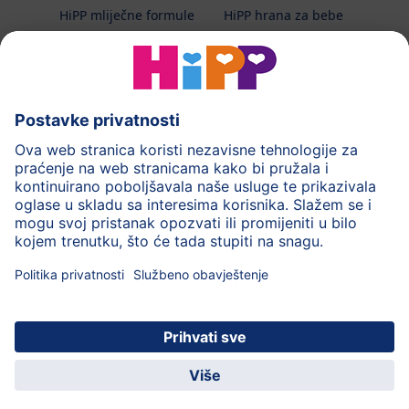
HiPP mliječne formule
HiPP hrana za bebe
HiPP Kinder
HiPP njega
HiPP trudnoća
Terapeutska dijeta
Zaštita podataka i upute za korištenj
Uvjeti korištenja
Impressum
Kontakt
O HiPP-u
Sigurni prijenos podataka putem šifriranja
HiPP dječja
Uživajte u mnogim
© 2026 HiPP
aplikacija
pogodnostima!