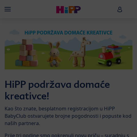
Skip to main content
HiPP B
Menü
HiPP podržava domaće
kreativce!
Kao što znate, besplatnom registracijom u HiPP
BabyClub ostvarujete brojne pogodnosti i popuste kod
naših partnera.
Prije tri godine smo pokrenuli novu priču – suradnju s