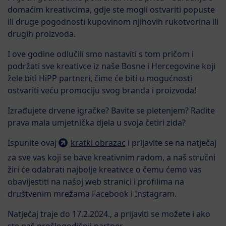
domaćim kreativcima, gdje ste mogli ostvariti popuste
ili druge pogodnosti kupovinom njihovih rukotvorina ili
drugih proizvoda.
I ove godine odlučili smo nastaviti s tom pričom i
podržati sve kreativce iz naše Bosne i Hercegovine koji
žele biti HiPP partneri, čime će biti u mogućnosti
ostvariti veću promociju svog branda i proizvoda!
Izrađujete drvene igračke? Bavite se pletenjem? Radite
prava mala umjetnička djela u svoja četiri zida?
Ispunite ovaj
kratki obrazac
i prijavite se na natječaj
za sve vas koji se bave kreativnim radom, a naš stručni
žiri će odabrati najbolje kreativce o čemu ćemo vas
obavijestiti na našoj web stranici i profilima na
društvenim mrežama Facebook i Instagram.
Natječaj traje do 17.2.2024., a prijaviti se možete i ako
ste naš prošlogodišnji partner.