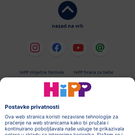
nazad na vrh
HiPP mliječne formule
HiPP hrana za bebe
HiPP Kinder
HiPP njega
HiPP trudnoća
Terapeutska dijeta
Zaštita podataka i upute za korištenj
Uvjeti korištenja
Impressum
Kontakt
O HiPP-u