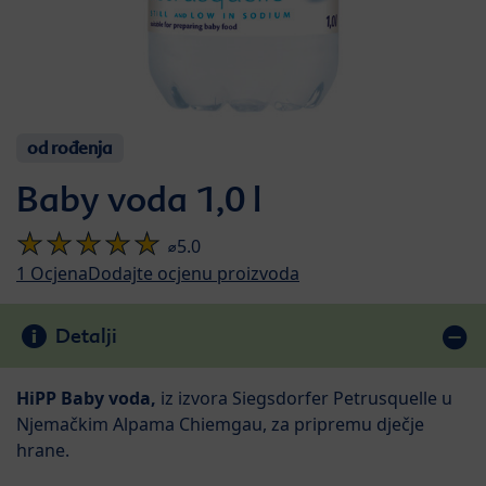
od rođenja
Baby voda 1,0 l
⌀5.0
1
Ocjena
Dodajte ocjenu proizvoda
Detalji
HiPP Baby voda,
iz izvora Siegsdorfer Petrusquelle u
Njemačkim Alpama Chiemgau, za pripremu dječje
hrane.