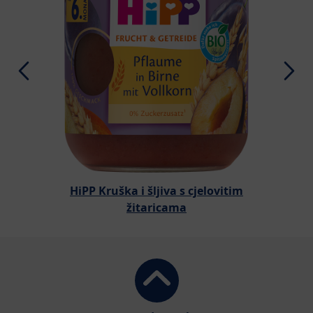
HiPP Kruška i šljiva s cjelovitim
žitaricama