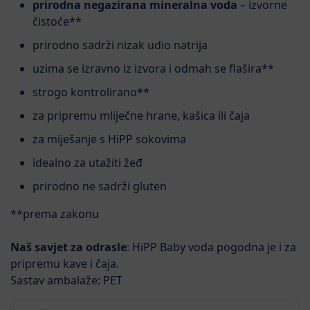
prirodna negazirana mineralna voda
– izvorne
čistoće**
prirodno sadrži nizak udio natrija
uzima se izravno iz izvora i odmah se flašira**
strogo kontrolirano**
za pripremu mliječne hrane, kašica ili čaja
za miješanje s HiPP sokovima
idealno za utažiti žeđ
prirodno ne sadrži gluten
**prema zakonu
Naš savjet za odrasle
: HiPP Baby voda pogodna je i za
pripremu kave i čaja.
Sastav ambalaže: PET