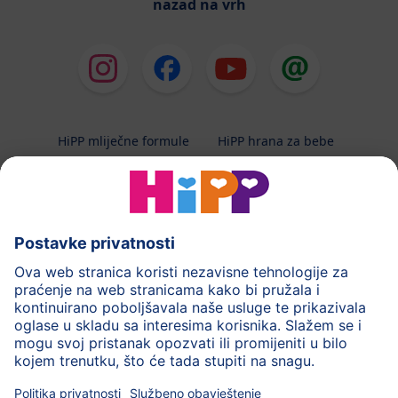
nazad na vrh
HiPP mliječne formule
HiPP hrana za bebe
HiPP Kinder
HiPP njega
HiPP trudnoća
Terapeutska dijeta
Zaštita podataka i upute za korištenj
Uvjeti korištenja
Impressum
Kontakt
O HiPP-u
Sigurni prijenos podataka putem šifriranja