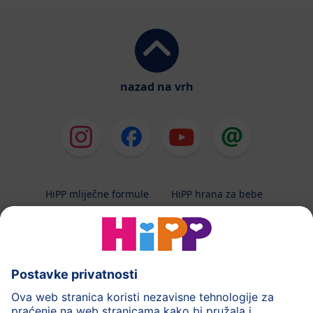
nazad na vrh
HiPP mliječne formule
HiPP hrana za bebe
HiPP Kinder
HiPP njega
HiPP trudnoća
Terapeutska dijeta
Zaštita podataka i upute za korištenj
Uvjeti korištenja
Impressum
Kontakt