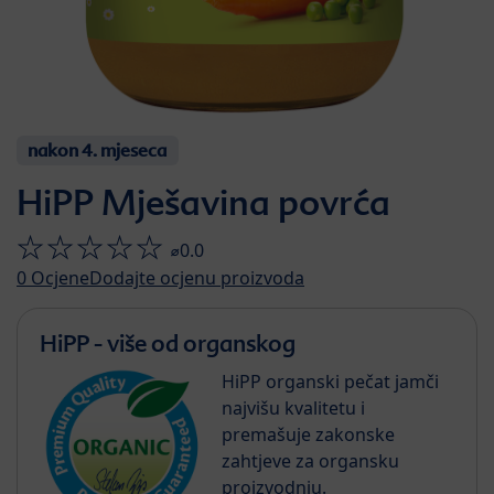
nakon 4. mjeseca
HiPP Mješavina povrća
⌀0.0
0
Ocjene
Dodajte ocjenu proizvoda
HiPP - više od organskog
HiPP organski pečat jamči
najvišu kvalitetu i
premašuje zakonske
zahtjeve za organsku
proizvodnju.