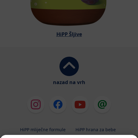
HiPP Šljive
nazad na vrh
HiPP mliječne formule
HiPP hrana za bebe