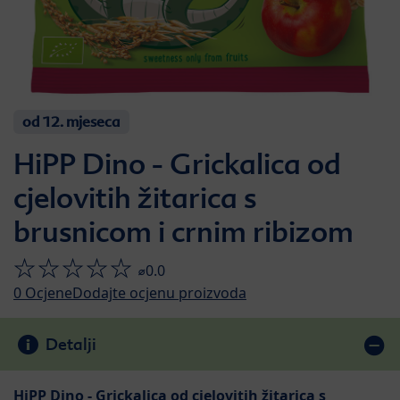
od 12. mjeseca
HiPP Dino - Grickalica od
cjelovitih žitarica s
brusnicom i crnim ribizom
⌀0.0
0
Ocjene
Dodajte ocjenu proizvoda
Detalji
HiPP Dino - Grickalica od cjelovitih žitarica s