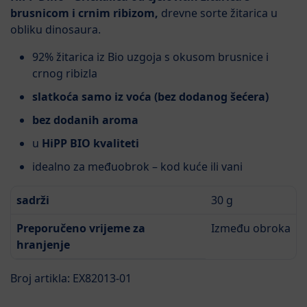
brusnicom i crnim ribizom,
drevne sorte žitarica u
obliku dinosaura.
92% žitarica iz Bio uzgoja s okusom brusnice i
crnog ribizla
slatkoća samo iz voća (bez dodanog šećera)
bez dodanih aroma
u
HiPP BIO kvaliteti
idealno za međuobrok – kod kuće ili vani
sadrži
30 g
Preporučeno vrijeme za
Između obroka
hranjenje
Broj artikla: EX82013-01