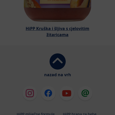
HiPP Kruška i šljiva s cjelovitim
žitaricama
nazad na vrh
HiPP mliječne formule
HiPP hrana za bebe