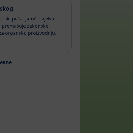
nskog
nski pečat jamči najvišu
 i premašuje zakonske
za organsku proizvodnju.
eline