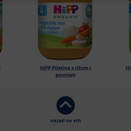
i
HiPP Piletina s rižom i
Hi
povrćem
nazad na vrh