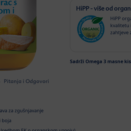
HiPP - više od orga
HiPP orga
kvalitetu
zahtjeve 
Sadrži Omega 3 masne kis
Pitanja i Odgovori
ava za zgušnjavanje
i boja
 Uredbom EK o organskom uzgoju)