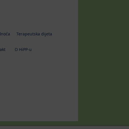
dnoća
Terapeutska dijeta
akt
O HiPP-u