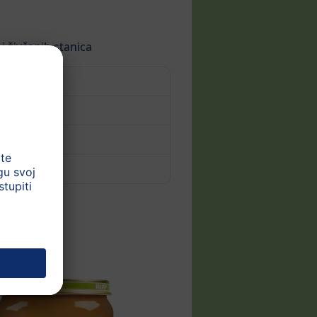
 živčanih stanica
na
i (PDF)