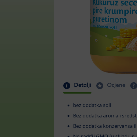
Detalji
Ocjene
bez dodatka soli
Bez dodatka aroma i sredst
Bez dodatka konzervansa il
Ne sadrži GMO (u skladu s