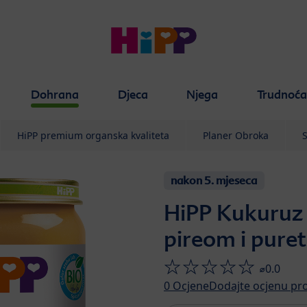
Dohrana
Djeca
Njega
Trudnoć
HiPP premium organska kvaliteta
Planer Obroka
S
nakon 5. mjeseca
HiPP Kukuruz 
pireom i pure
⌀0.0
0
Ocjene
Dodajte ocjenu pr