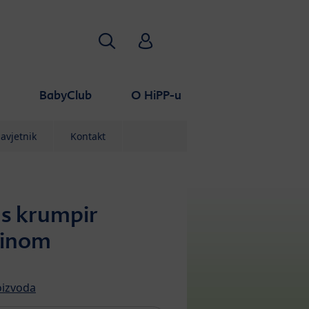
Traži
HiPP Babyclub
a
BabyClub
O HiPP-u
avjetnik
Kontakt
s krumpir
tinom
oizvoda