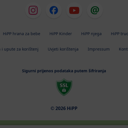
HiPP hrana za bebe
HiPP Kinder
HiPP njega
HiPP tru
 i upute za korištenj
Uvjeti korištenja
Impressum
Kont
Sigurni prijenos podataka putem šifriranja
© 2026 HiPP