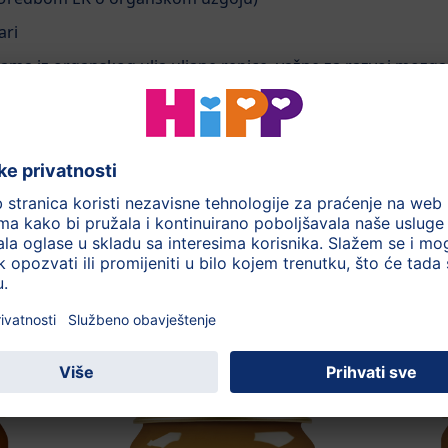
ari
a iz organskog ulja uljane repice, važne za razvoj mozga i
190 g
jenje
Tijekom cijelog dana
Kukuruz, Krumpir, Pureti
Više informacija na etiket
ove kategorije