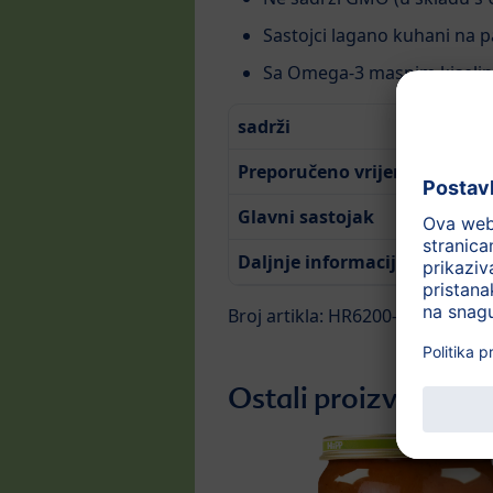
Sastojci lagano kuhani na p
Sa Omega-3 masnim kiselinam
sadrži
Preporučeno vrijeme za hran
Glavni sastojak
Daljnje informacije
Broj artikla: HR6200-01
Ostali proizvodi iz 