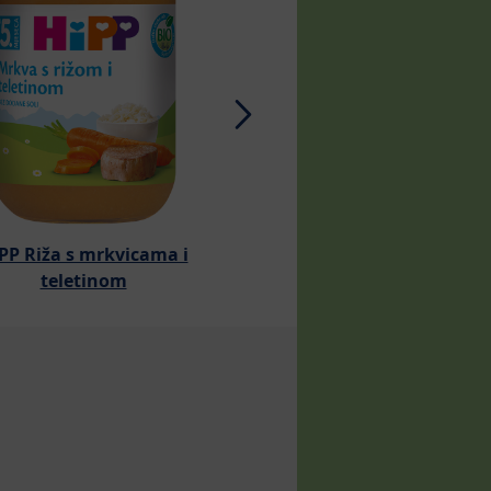
PP Riža s mrkvicama i
HiPP Pire od riže s pov
teletinom
piletinom