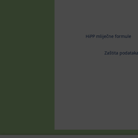
HiPP mliječne formule
Zaštita podataka