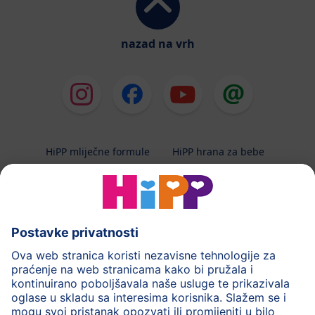
nazad na vrh
HiPP mliječne formule
HiPP hrana za bebe
HiPP Kinder
HiPP njega
HiPP trudnoća
Terapeutska dijeta
Zaštita podataka i upute za korištenj
Uvjeti korištenja
Impressum
Kontakt
O HiPP-u