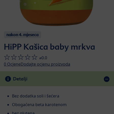
nakon 4. mjeseca
HiPP Kašica baby mrkva
⌀0.0
0
Ocjene
Dodajte ocjenu proizvoda
Detalji
Bez dodatka soli i šećera
Obogaćena beta karotenom
bez glutena