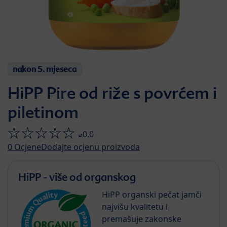
nakon 5. mjeseca
HiPP Pire od riže s povrćem i
piletinom
⌀0.0
0
Ocjene
Dodajte ocjenu proizvoda
HiPP - više od organskog
HiPP organski pečat jamči
najvišu kvalitetu i
premašuje zakonske