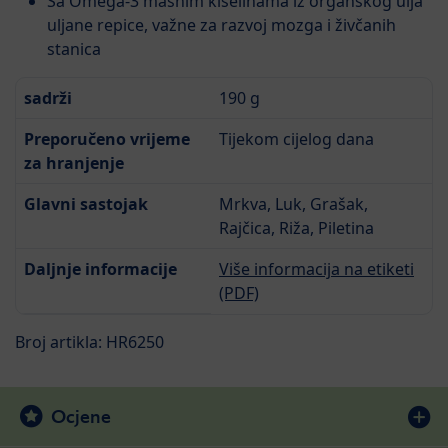
Sa Omega-3 masnim kiselinama iz organskog ulja
uljane repice, važne za razvoj mozga i živčanih
stanica
sadrži
190 g
Preporučeno vrijeme
Tijekom cijelog dana
za hranjenje
Glavni sastojak
Mrkva, Luk, Grašak,
Rajčica, Riža, Piletina
Daljnje informacije
Više informacija na etiketi
(PDF)
Broj artikla: HR6250
Ocjene