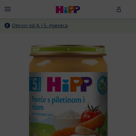
Skip to main content
HiPP B
Menü
Obroci od 4. i 5. mjeseca