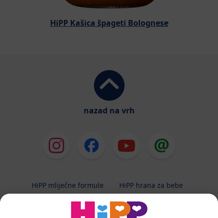
HiPP Kašica špageti Bolognese
nazad na vrh
HiPP mliječne formule
HiPP hrana za bebe
HiPP Kinder
HiPP njega
HiPP trudnoća