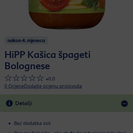
nakon 4. mjeseca
HiPP Kašica špageti
Bolognese
⌀0.0
0
Ocjene
Dodajte ocjenu proizvoda
Detalji
Bez dodatka soli