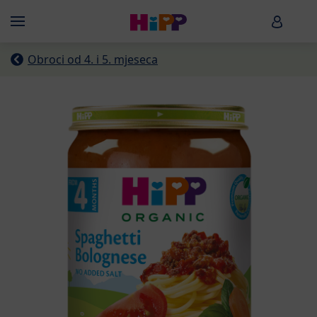
Skip to main content
HiPP B
Menü
Obroci od 4. i 5. mjeseca