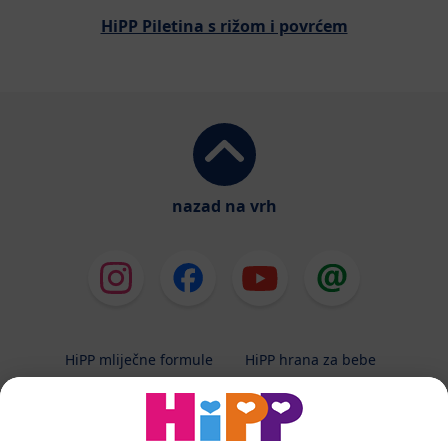
HiPP Piletina s rižom i povrćem
nazad na vrh
HiPP mliječne formule
HiPP hrana za bebe
HiPP Kinder
HiPP njega
HiPP trudnoća
Terapeutska dijeta