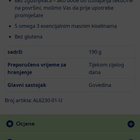
Bez zgušnjivača – ako dođe do izdvajanja tekućine
na površini, molimo Vas da prije upotrebe
promiješate
S omega 3 esencijalnim masnim kiselinama
Bez glutena
sadrži
190 g
Preporučeno vrijeme za
Tijekom cijelog
hranjenje
dana
Glavni sastojak
Govedina
Broj artikla: AL6230-01-U
Ocjene