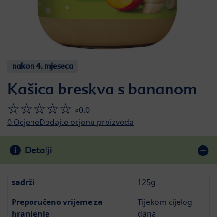
nakon 4. mjeseca
Kašica breskva s bananom
⌀0.0
0
Ocjene
Dodajte ocjenu proizvoda
Detalji
sadrži
125g
Preporučeno vrijeme za
Tijekom cijelog
hranjenje
dana