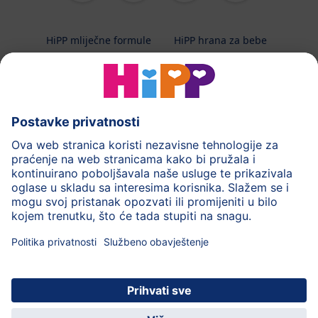
HiPP mliječne formule
HiPP hrana za bebe
HiPP Kinder
HiPP njega
HiPP trudnoća
Terapeutska dijeta
Zaštita podataka i upute za korištenj
Uvjeti korištenja
Impressum
Kontakt
O HiPP-u
Sigurni prijenos podataka putem šifriranja