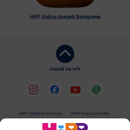
HiPP Kašica špageti Bolognese
nazad na vrh
HiPP mliječne formule
HiPP hrana za bebe
HiPP Kinder
HiPP njega
HiPP trudnoća