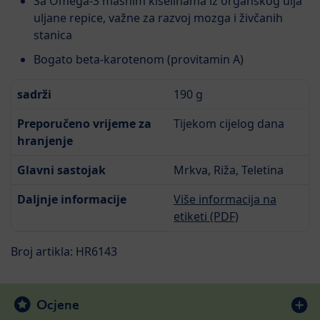
Sa Omega-3 masnim kiselinama iz organskog ulja
uljane repice, važne za razvoj mozga i živčanih
stanica
Bogato beta-karotenom (provitamin A)
sadrži
190 g
Preporučeno vrijeme za
Tijekom cijelog dana
hranjenje
Glavni sastojak
Mrkva, Riža, Teletina
Daljnje informacije
Više informacija na
etiketi (PDF)
Broj artikla: HR6143
Ocjene