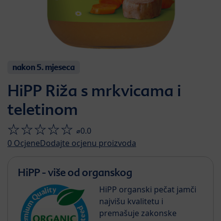
nakon 5. mjeseca
HiPP Riža s mrkvicama i
teletinom
⌀0.0
0
Ocjene
Dodajte ocjenu proizvoda
HiPP - više od organskog
HiPP organski pečat jamči
najvišu kvalitetu i
premašuje zakonske