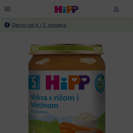
Skip to main content
HiPP B
Menü
Obroci od 4. i 5. mjeseca