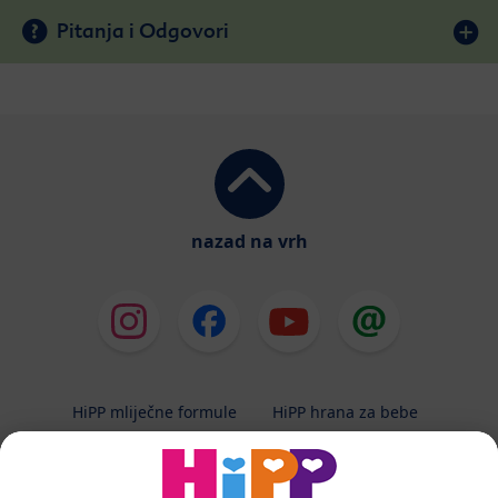
Pitanja i Odgovori
nazad na vrh
HiPP mliječne formule
HiPP hrana za bebe
HiPP Kinder
HiPP njega
HiPP trudnoća
Terapeutska dijeta