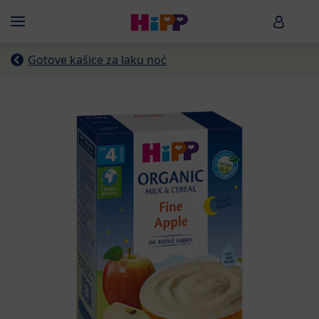
Skip to main content
HiPP B
Menü
Gotove kašice za laku noć