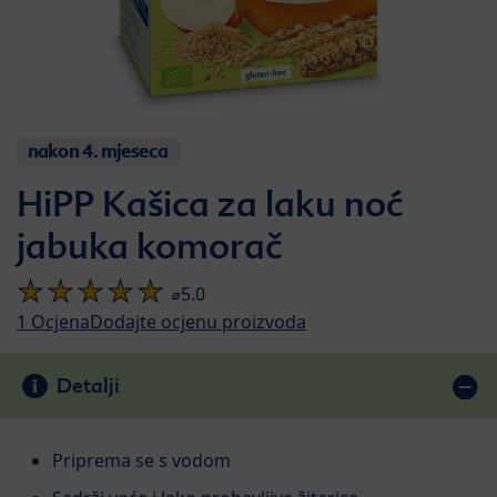
nakon 4. mjeseca
HiPP Kašica za laku noć
jabuka komorač
⌀5.0
1
Ocjena
Dodajte ocjenu proizvoda
Detalji
Priprema se s vodom