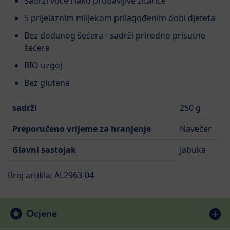
Sadrži voće i lako probavljive žitarice
S prijelaznim mlijekom prilagođenim dobi djeteta
Bez dodanog šećera - sadrži prirodno prisutne
šećere
BIO uzgoj
Bez glutena
sadrži
250 g
Preporučeno vrijeme za hranjenje
Navečer
Glavni sastojak
Jabuka
Broj artikla: AL2963-04
Ocjene