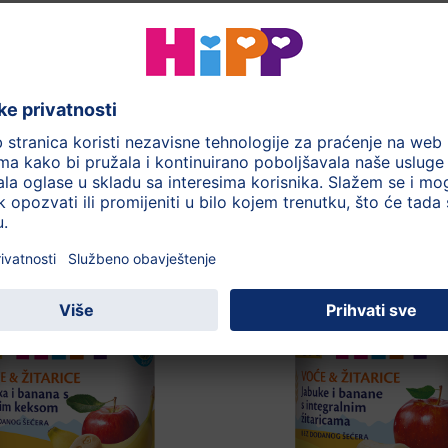
190g
jenje
Tijekom cijelog 
Jabuka, Banana, Ž
ove kategorije