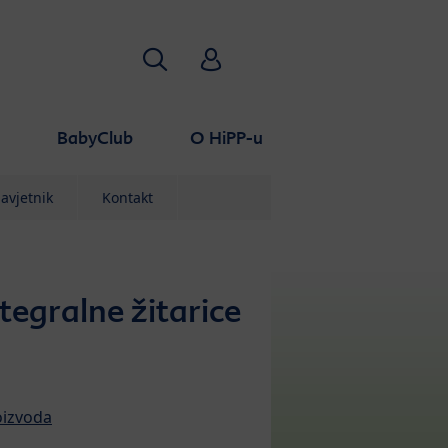
Traži
HiPP Babyclub
a
BabyClub
O HiPP-u
avjetnik
Kontakt
tegralne žitarice
oizvoda