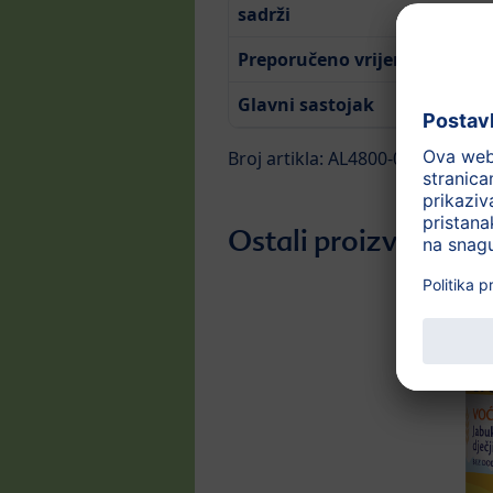
sadrži
Preporučeno vrijeme za hran
Glavni sastojak
Broj artikla: AL4800-02
Ostali proizvodi iz 