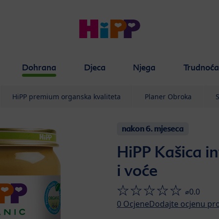
Dohrana
Djeca
Njega
Trudnoć
HiPP premium organska kvaliteta
Planer Obroka
S
nakon 6. mjeseca
HiPP Kašica in
i voće
⌀0.0
0
Ocjene
Dodajte ocjenu pr