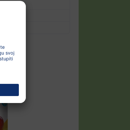
dana
itarice