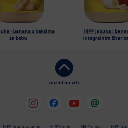
buka - banana s keksima
HiPP Jabuka i bana
za bebu
integralnim žitari
nazad na vrh
HiPP hrana za bebe
HiPP Kinder
HiPP njega
HiPP tru