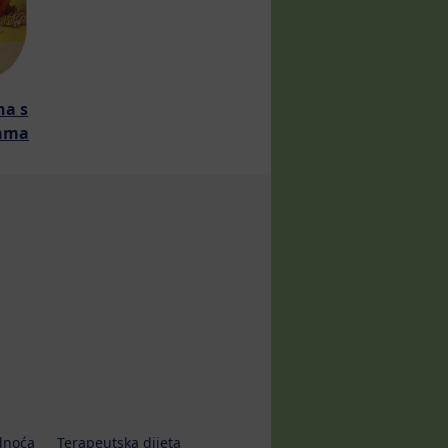
na s
cama
dnoća
Terapeutska dijeta