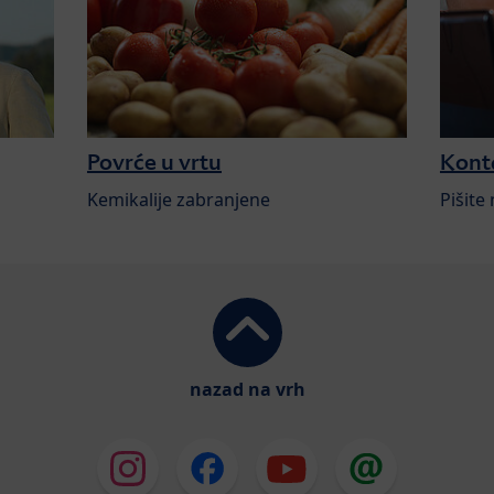
Povrće u vrtu
Kont
Kemikalije zabranjene
Pišite
nazad na vrh