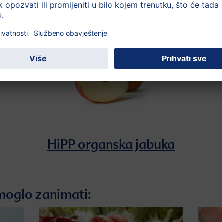
HiPP organska jabuka
moglo zanimati: