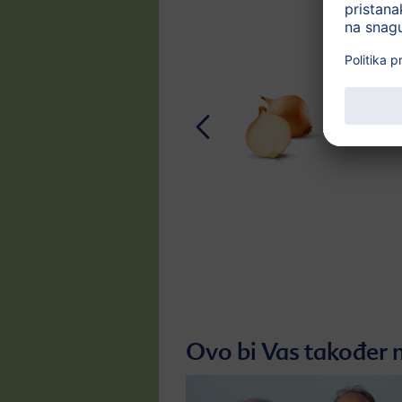
Ovo bi Vas također 