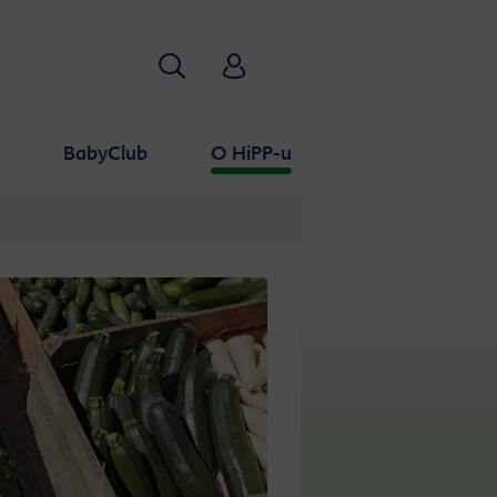
Traži
HiPP Babyclub
a
BabyClub
O HiPP-u