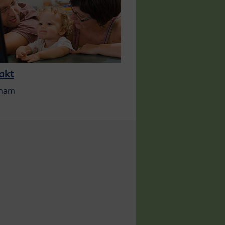
akt
 nam