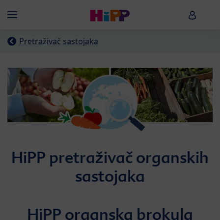
Skip to main content
HiPP B
Menü
Pretraživač sastojaka
HiPP pretraživač organskih
sastojaka
HiPP organska brokula