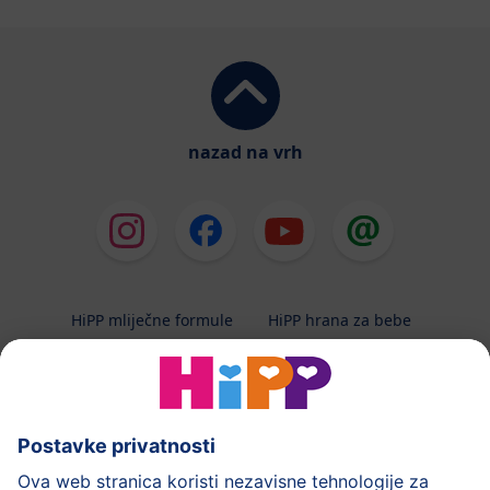
nazad na vrh
HiPP mliječne formule
HiPP hrana za bebe
HiPP Kinder
HiPP njega
HiPP trudnoća
Terapeutska dijeta
Zaštita podataka i upute za korištenj
Uvjeti korištenja
Impressum
Kontakt